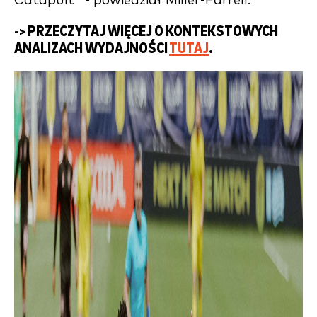
Catapult" - powiedział Miller-Farrell.
-> PRZECZYTAJ WIĘCEJ O KONTEKSTOWYCH
ANALIZACH WYDAJNOŚCI
TUTAJ
.