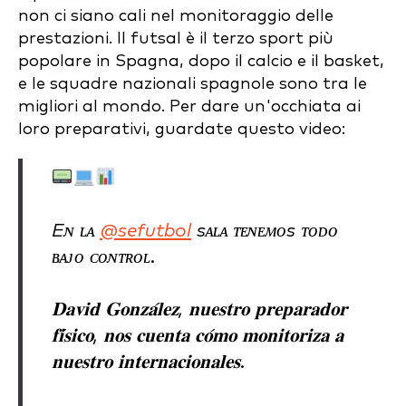
non ci siano cali nel monitoraggio delle
prestazioni. Il futsal è il terzo sport più
popolare in Spagna, dopo il calcio e il basket,
e le squadre nazionali spagnole sono tra le
migliori al mondo. Per dare un'occhiata ai
loro preparativi, guardate questo video:
Eɴ ʟᴀ
@sefutbol
sᴀʟᴀ ᴛᴇɴᴇᴍᴏs ᴛᴏᴅᴏ
ʙᴀᴊᴏ ᴄᴏɴᴛʀᴏʟ.
𝐃𝐚𝐯𝐢𝐝 𝐆𝐨𝐧𝐳𝐚́𝐥𝐞𝐳, 𝐧𝐮𝐞𝐬𝐭𝐫𝐨 𝐩𝐫𝐞𝐩𝐚𝐫𝐚𝐝𝐨𝐫
𝐟𝐢́𝐬𝐢𝐜𝐨, 𝐧𝐨𝐬 𝐜𝐮𝐞𝐧𝐭𝐚 𝐜𝐨́𝐦𝐨 𝐦𝐨𝐧𝐢𝐭𝐨𝐫𝐢𝐳𝐚 𝐚
𝐧𝐮𝐞𝐬𝐭𝐫𝐨 𝐢𝐧𝐭𝐞𝐫𝐧𝐚𝐜𝐢𝐨𝐧𝐚𝐥𝐞𝐬.