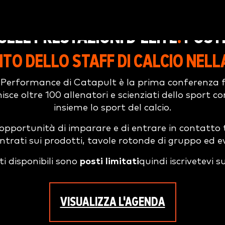
LLE PRESTAZIONI D'ÉLITE
.
POSTI 
O DELLO STAFF DI CALCIO NEL
 Performance di Catapult è la prima conferenza fu
isce oltre 100 allenatori e scienziati dello sport c
insieme lo sport del calcio.
pportunità di imparare e di entrare in contatto t
rati sui prodotti, tavole rotonde di gruppo ed ev
ti disponibili sono
posti limitati
quindi iscrivetevi s
VISUALIZZA L'AGENDA