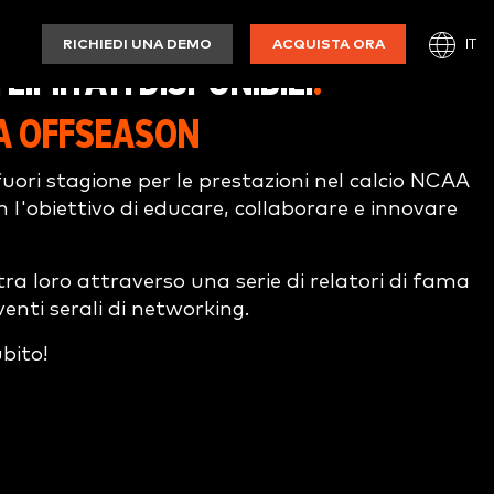
IT
RICHIEDI UNA DEMO
ACQUISTA ORA
LIMITATI DISPONIBILI
.
LA OFFSEASON
ori stagione per le prestazioni nel calcio NCAA
on l'obiettivo di educare, collaborare e innovare
ra loro attraverso una serie di relatori di fama
enti serali di networking.
ubito!