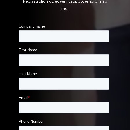
Regisztráljon az egyéni csapatdemóra még
ma.