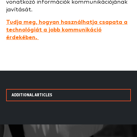
vonatkozó információk kommunikációjának
javítását.
Tudja meg, hogyan használhatja csapata a
technológiát a jobb kommunikáció
érdekében.
ADDITIONAL ARTICLES