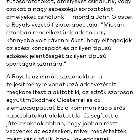
futósorozatokat, amelyeket csinálunk, vagy
azokat a nagy sebességű sorozatokat,
amelyeket csinálunk" - mondja John Gloster,
a Royals vezető fizioterapeutája. "Miután
azonban rendelkeztünk adatokkal,
könnyebb volt rávenni őket, hogy elfogadják
az egész koncepciót és az ilyen típusú
edzések jelentőségét az ilyen típusú
sportágak számára."
A Royals az elmúlt szezonokban a
teljesítményre vonatkozó adatvezérelt
megközelítést alakított ki, az edzők szorosan
együttműködnek Glosterrel és az
elemzőcsapattal. Ez a kommunikáció erős
kapcsolatokat alakított ki, és segített a
játékosoknak abban, hogy jobban részt
vegyenek az edzéseken, mivel megértették,
miért kérik tőlük, hogy úgy eddzenek,