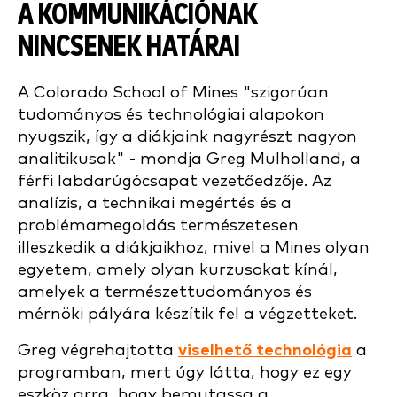
A KOMMUNIKÁCIÓNAK
NINCSENEK HATÁRAI
A Colorado School of Mines "szigorúan
tudományos és technológiai alapokon
nyugszik, így a diákjaink nagyrészt nagyon
analitikusak" - mondja Greg Mulholland, a
férfi labdarúgócsapat vezetőedzője. Az
analízis, a technikai megértés és a
problémamegoldás természetesen
illeszkedik a diákjaikhoz, mivel a Mines olyan
egyetem, amely olyan kurzusokat kínál,
amelyek a természettudományos és
mérnöki pályára készítik fel a végzetteket.
Greg végrehajtotta
viselhető technológia
a
programban, mert úgy látta, hogy ez egy
eszköz arra, hogy bemutassa a