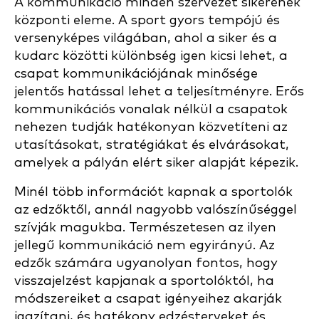
A kommunikáció minden szervezet sikerének
központi eleme. A sport gyors tempójú és
versenyképes világában, ahol a siker és a
kudarc közötti különbség igen kicsi lehet, a
csapat kommunikációjának minősége
jelentős hatással lehet a teljesítményre. Erős
kommunikációs vonalak nélkül a csapatok
nehezen tudják hatékonyan közvetíteni az
utasításokat, stratégiákat és elvárásokat,
amelyek a pályán elért siker alapját képezik.
Minél több információt kapnak a sportolók
az edzőktől, annál nagyobb valószínűséggel
szívják magukba. Természetesen az ilyen
jellegű kommunikáció nem egyirányú. Az
edzők számára ugyanolyan fontos, hogy
visszajelzést kapjanak a sportolóktól, ha
módszereiket a csapat igényeihez akarják
igazítani, és hatékony edzésterveket és