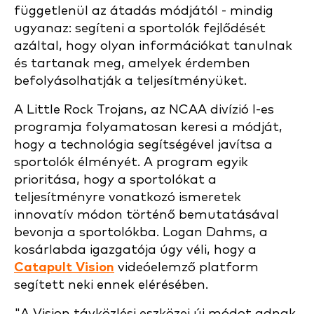
függetlenül az átadás módjától - mindig
ugyanaz: segíteni a sportolók fejlődését
azáltal, hogy olyan információkat tanulnak
és tartanak meg, amelyek érdemben
befolyásolhatják a teljesítményüket.
A Little Rock Trojans, az NCAA divízió I-es
programja folyamatosan keresi a módját,
hogy a technológia segítségével javítsa a
sportolók élményét. A program egyik
prioritása, hogy a sportolókat a
teljesítményre vonatkozó ismeretek
innovatív módon történő bemutatásával
bevonja a sportolókba. Logan Dahms, a
kosárlabda igazgatója úgy véli, hogy a
Catapult Vision
videóelemző platform
segített neki ennek elérésében.
"A Vision távközlési eszközei új módot adnak