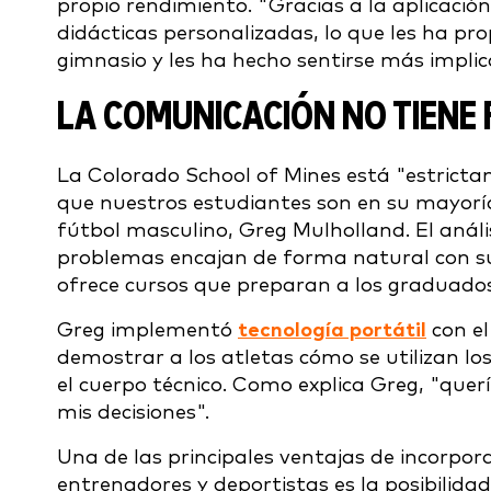
propio rendimiento. "Gracias a la aplicació
didácticas personalizadas, lo que les ha p
gimnasio y les ha hecho sentirse más impli
LA COMUNICACIÓN NO TIENE
La Colorado School of Mines está "estrictam
que nuestros estudiantes son en su mayoría
fútbol masculino, Greg Mulholland. El anális
problemas encajan de forma natural con su
ofrece cursos que preparan a los graduados 
Greg implementó
tecnología portátil
con el
demostrar a los atletas cómo se utilizan l
el cuerpo técnico. Como explica Greg, "que
mis decisiones".
Una de las principales ventajas de incorpor
entrenadores y deportistas es la posibilidad