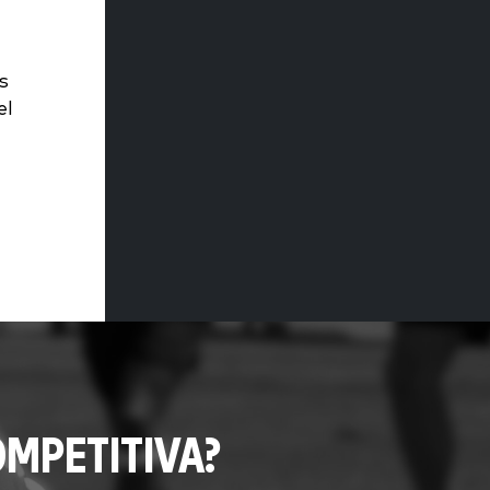
s
el
MPETITIVA?