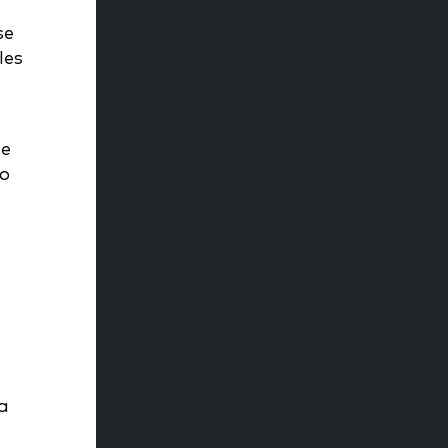
se
les
de
do
a