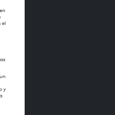
 en
a
 el
mas
 un
o y
ta