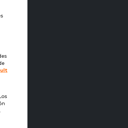
es
des
de
ult
a
Los
ón
.