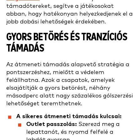
támadótereket, segítve a játékosokat
abban, hogy hatékonyan helyezkedjenek el a
jobb dobási lehetőségek érdekében.
GYORS BETÖRÉS ÉS TRANZÍCIÓS
TÁMADÁS
Az átmeneti támadás alapvető stratégia a
pontszerzéshez, mielőtt a védelem
felállhatna. Azok a csapatok, amelyek
elsajátítják a gyors betörést, néhány
másodperc alatt nagy százalékos gólszerzési
lehetőséget teremthetnek.
A sikeres átmeneti támadás kulcsai:
Outlet passzolás:
Szerezd meg a
lepattanót, és nyomd felfelé a
labdát gyorsan.