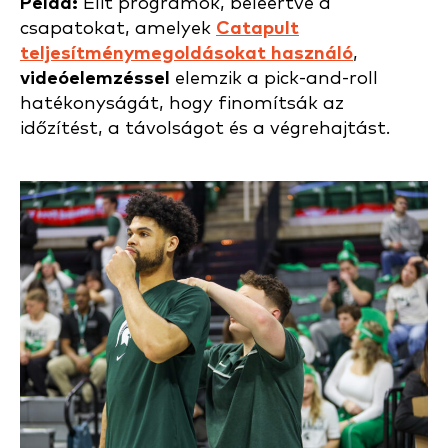
Példa:
Elit programok, beleértve a
csapatokat, amelyek
Catapult
teljesítménymegoldásokat használó
,
videóelemzéssel
elemzik a pick-and-roll
hatékonyságát, hogy finomítsák az
időzítést, a távolságot és a végrehajtást.