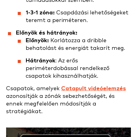
támadásokkal szemben.
1-3-1 zóna:
Csapdázási lehetőségeket
teremt a periméteren.
Előnyök és hátrányok:
Előnyök:
Korlátozza a dribble
behatolást és energiát takarít meg.
Hátrányok
: Az erős
periméterdobással rendelkező
csapatok kihasználhatják.
Csapatok, amelyek
Catapult videóelemzés
azonosítják a zónák sebezhetőségét, és
ennek megfelelően módosítják a
stratégiákat.