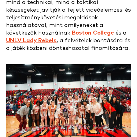
mind a technikai, mind a taktikai
készségeket javítják a fejlett videóelemzési és
teljesítménykövetési megoldások
használatával, mint amilyeneket a
következők használnak
Boston College
és a
UNLV Lady Rebels
, a felvételek bontására és
a játék közbeni döntéshozatal finomítására.