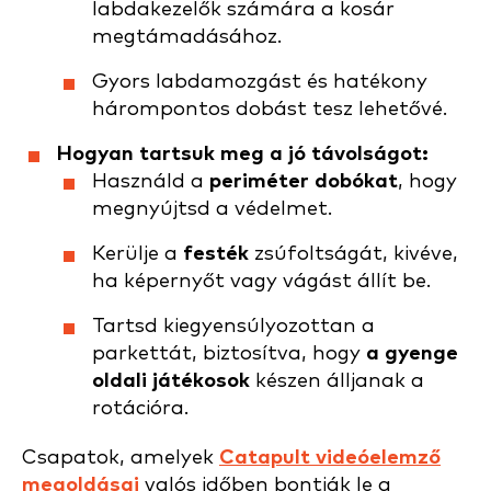
labdakezelők számára a kosár
megtámadásához.
Gyors labdamozgást és hatékony
hárompontos dobást tesz lehetővé.
Hogyan tartsuk meg a jó távolságot:
Használd a
periméter dobókat
, hogy
megnyújtsd a védelmet.
Kerülje a
festék
zsúfoltságát, kivéve,
ha képernyőt vagy vágást állít be.
Tartsd kiegyensúlyozottan a
parkettát, biztosítva, hogy
a gyenge
oldali játékosok
készen álljanak a
rotációra.
Csapatok, amelyek
Catapult videóelemző
megoldásai
valós időben bontják le a