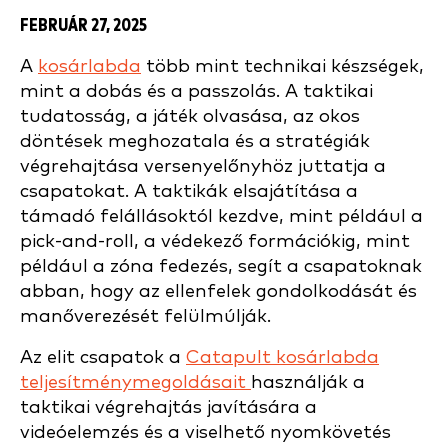
FEBRUÁR 27, 2025
A
kosárlabda
több mint technikai készségek,
mint a dobás és a passzolás. A taktikai
tudatosság, a játék olvasása, az okos
döntések meghozatala és a stratégiák
végrehajtása versenyelőnyhöz juttatja a
csapatokat. A taktikák elsajátítása a
támadó felállásoktól kezdve, mint például a
pick-and-roll, a védekező formációkig, mint
például a zóna fedezés, segít a csapatoknak
abban, hogy az ellenfelek gondolkodását és
manőverezését felülmúlják.
Az elit csapatok a
Catapult kosárlabda
teljesítménymegoldásait
használják a
taktikai végrehajtás javítására a
videóelemzés és a viselhető nyomkövetés