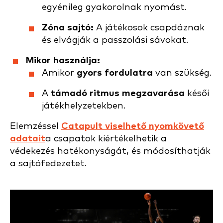
egyénileg gyakorolnak nyomást.
Zóna sajtó:
A játékosok csapdáznak
és elvágják a passzolási sávokat.
Mikor használja:
Amikor
gyors fordulatra
van szükség.
A
támadó ritmus megzavarása
késői
játékhelyzetekben.
Elemzéssel
Catapult viselhető nyomkövető
adatait
a csapatok kiértékelhetik a
védekezés hatékonyságát, és módosíthatják
a sajtófedezetet.