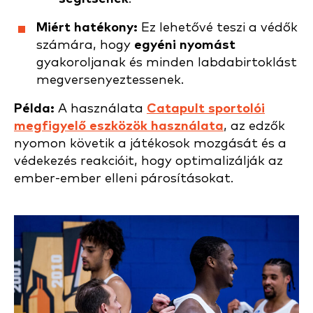
Miért hatékony:
Ez lehetővé teszi a védők
számára, hogy
egyéni nyomást
gyakoroljanak és minden labdabirtoklást
megversenyeztessenek.
Példa:
A használata
Catapult sportolói
megfigyelő eszközök használata
, az edzők
nyomon követik a játékosok mozgását és a
védekezés reakcióit, hogy optimalizálják az
ember-ember elleni párosításokat.