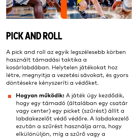
PICK AND ROLL
A pick and roll az egyik legszélesebb körben
használt támadási taktika a
kosárlabdában. Helytelen játékokat hoz
létre, megnyitja a vezetési sávokat, és gyors
döntésekre kényszeríti a védőket.
Hogyan működik:
A játék úgy kezdődik,
hogy egy támadó (általában egy csatár
vagy center) egy picket (szűrést) állít a
labdakezelőt védő védőre. A labdakezelő
ezután a szűrést használja arra, hogy
elkülönüljön, míg a szűrő vagy a