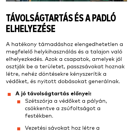
TÁVOLSÁGTARTÁS ÉS A PADLÓ
ELHELYEZÉSE
A hatékony támadáshoz elengedhetetlen a
megfelelő helykihasználás és a talajon való
elhelyezkedés. Azok a csapatok, amelyek jól
osztják be a területet, passzsávokat hoznak
létre, nehéz döntésekre kényszerítik a
védőket, és nyitott dobásokat generálnak.
A jó távolságtartás előnyei:
Szétszórja a védőket a pályán,
csökkentve a zsúfoltságot a
festékben.
Vezetési sávokat hoz létre a