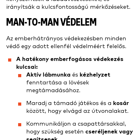
irányítsák a kulcsfontosságú mérkőzéseket.
MAN-TO-MAN VÉDELEM
Az emberhátrányos védekezésben minden
védő egy adott ellenfél védelméért felelős.
A hatékony emberfogásos védekezés
kulcsai:
Aktív lábmunka
és
kézhelyzet
fenntartása a lövések
megtámadásához.
Maradj a támadó játékos és a
kosár
között, hogy elvágd az útvonalakat.
Kommunikáljon a csapattársakkal,
hogy szükség esetén
cseréljenek vagy
segítsenek
.