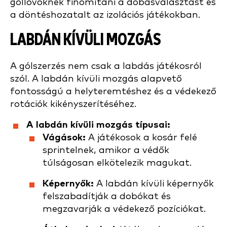
góllövőknek finomítani a dobásválasztást és
a döntéshozatalt az izolációs játékokban.
LABDÁN KÍVÜLI MOZGÁS
A gólszerzés nem csak a labdás játékosról
szól. A labdán kívüli mozgás alapvető
fontosságú a helyteremtéshez és a védekező
rotációk kikényszerítéséhez.
A labdán kívüli mozgás típusai:
Vágások:
A játékosok a kosár felé
sprintelnek, amikor a védők
túlságosan elkötelezik magukat.
Képernyők:
A labdán kívüli képernyők
felszabadítják a dobókat és
megzavarják a védekező pozíciókat.