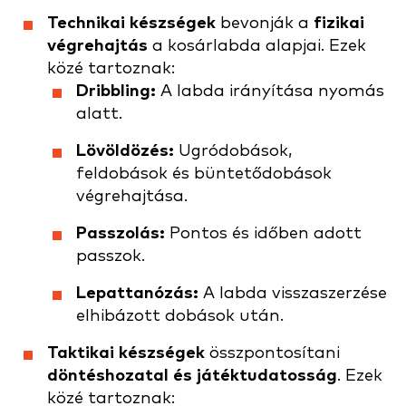
Technikai készségek
bevonják a
fizikai
végrehajtás
a kosárlabda alapjai. Ezek
közé tartoznak:
Dribbling:
A labda irányítása nyomás
alatt.
Lövöldözés:
Ugródobások,
feldobások és büntetődobások
végrehajtása.
Passzolás:
Pontos és időben adott
passzok.
Lepattanózás:
A labda visszaszerzése
elhibázott dobások után.
Taktikai készségek
összpontosítani
döntéshozatal és játéktudatosság
. Ezek
közé tartoznak: