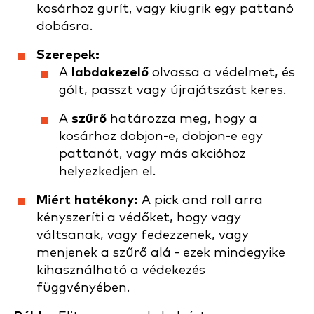
kosárhoz gurít, vagy kiugrik egy pattanó
dobásra.
Szerepek:
A
labdakezelő
olvassa a védelmet, és
gólt, passzt vagy újrajátszást keres.
A
szűrő
határozza meg, hogy a
kosárhoz dobjon-e, dobjon-e egy
pattanót, vagy más akcióhoz
helyezkedjen el.
Miért hatékony:
A pick and roll arra
kényszeríti a védőket, hogy vagy
váltsanak, vagy fedezzenek, vagy
menjenek a szűrő alá - ezek mindegyike
kihasználható a védekezés
függvényében.