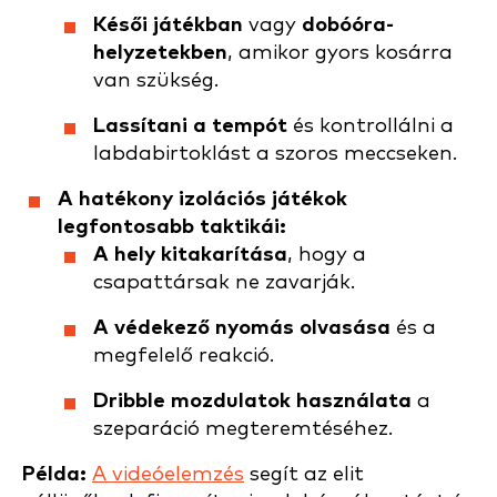
Késői játékban
vagy
dobóóra-
helyzetekben
, amikor gyors kosárra
van szükség.
Lassítani a tempót
és kontrollálni a
labdabirtoklást a szoros meccseken.
A hatékony izolációs játékok
legfontosabb taktikái:
A hely kitakarítása
, hogy a
csapattársak ne zavarják.
A védekező nyomás olvasása
és a
megfelelő reakció.
Dribble mozdulatok használata
a
szeparáció megteremtéséhez.
Példa:
A videóelemzés
segít az elit