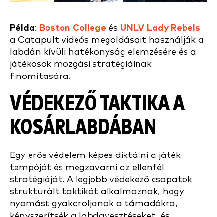
Példa
:
Boston College
és
UNLV Lady Rebels
a Catapult videós megoldásait használják a
labdán kívüli hatékonyság elemzésére és a
játékosok mozgási stratégiáinak
finomítására.
VÉDEKEZŐ TAKTIKA A
KOSÁRLABDÁBAN
Egy erős védelem képes diktálni a játék
tempóját és megzavarni az ellenfél
stratégiáját. A legjobb védekező csapatok
strukturált taktikát alkalmaznak, hogy
nyomást gyakoroljanak a támadókra,
kényszerítsék a labdavesztéseket, és