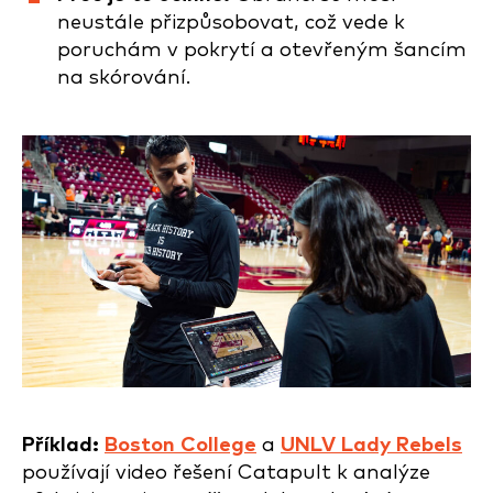
neustále přizpůsobovat, což vede k
poruchám v pokrytí a otevřeným šancím
na skórování.
Příklad:
Boston College
a
UNLV Lady Rebels
používají video řešení Catapult k analýze