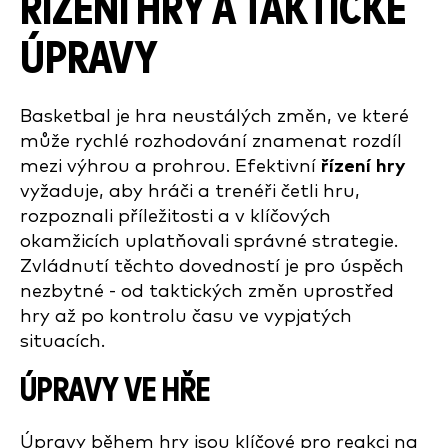
ŘÍZENÍ HRY A TAKTICKÉ
ÚPRAVY
Basketbal je hra neustálých změn, ve které
může rychlé rozhodování znamenat rozdíl
mezi výhrou a prohrou. Efektivní
řízení hry
vyžaduje, aby hráči a trenéři četli hru,
rozpoznali příležitosti a v klíčových
okamžicích uplatňovali správné strategie.
Zvládnutí těchto dovedností je pro úspěch
nezbytné - od taktických změn uprostřed
hry až po kontrolu času ve vypjatých
situacích.
ÚPRAVY VE HŘE
Úpravy během hry jsou klíčové pro reakci na