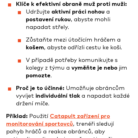
Klíče k efektivní obraně muž proti muži:
Udržujte
aktivní práci nohou
a
postavení rukou
, abyste mohli
napadat střely.
Zůstaňte mezi útočícím hráčem a
košem
, abyste odřízli cestu ke koši.
V případě potřeby komunikujte s
kolegy z týmu a
vyměňte je nebo
jim
pomozte
.
Proč je to účinné:
Umožňuje obráncům
vyvíjet
individuální tlak
a napadat každé
držení míče.
Příklad:
Použití
Catapult zařízení pro
monitorování sportovců
, trenéři sledují
pohyb hráčů a reakce obránců, aby