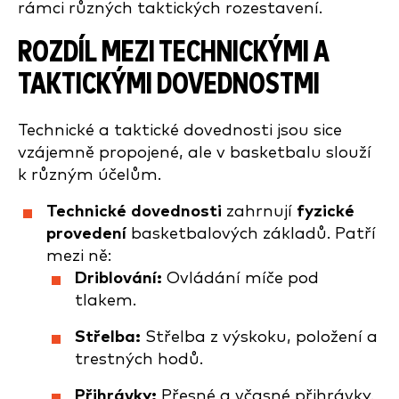
rámci různých taktických rozestavení.
ROZDÍL MEZI TECHNICKÝMI A
TAKTICKÝMI DOVEDNOSTMI
Technické a taktické dovednosti jsou sice
vzájemně propojené, ale v basketbalu slouží
k různým účelům.
Technické dovednosti
zahrnují
fyzické
provedení
basketbalových základů. Patří
mezi ně:
Driblování:
Ovládání míče pod
tlakem.
Střelba:
Střelba z výskoku, položení a
trestných hodů.
Přihrávky:
Přesné a včasné přihrávky.