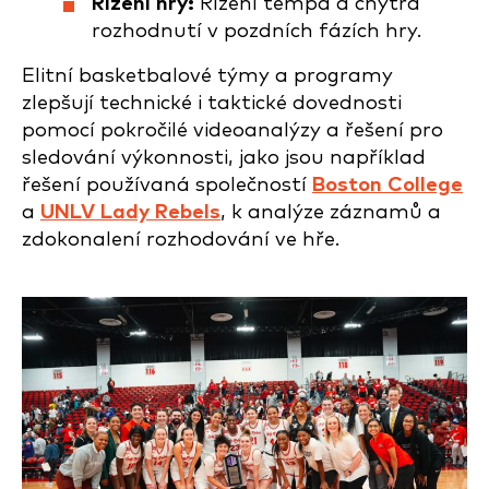
Řízení hry:
Řízení tempa a chytrá
rozhodnutí v pozdních fázích hry.
Elitní basketbalové týmy a programy
zlepšují technické i taktické dovednosti
pomocí pokročilé videoanalýzy a řešení pro
sledování výkonnosti, jako jsou například
řešení používaná společností
Boston College
a
UNLV Lady Rebels
, k analýze záznamů a
zdokonalení rozhodování ve hře.