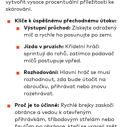
vytvořit vysoce procentuální příležitosti ke
skórování.
Klíče k úspěšnému přechodnému útoku:
Výstupní průchod:
Získejte odražený
míč a rychle ho posunujte po zemi.
Jízda v pruzích:
Křídelní hráči
sprintují do rohů, zatímco podavač
míčů postupuje vpřed.
Rozhodování:
Hlavní hráč se musí
rozhodnout, zda bude útočit na
obroučku, přihrávat nebo znovu
rozehrávat.
Proč je to účinné:
Rychlé brejky zaskočí
obránce a vedou k otevřeným
přihrávkám, tříbodovým střelám nebo
faulům na obránce, kteří se vracejí zpět.