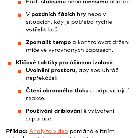
Proti
slabšímu
nebo
menšímu
obránci.
V
pozdních fázích hry
nebo v
situacích, kdy je potřeba rychle
vstřelit
koš.
Zpomalit tempo
a kontrolovat držení
míče ve vyrovnaných zápasech.
Klíčové taktiky pro účinnou izolaci:
Uvolnění prostoru,
aby spoluhráči
nepřekáželi.
Čtení obranného tlaku
a odpovídající
reakce.
Používání driblování k
vytvoření
separace.
Příklad:
Analýza videa
pomáhá elitním