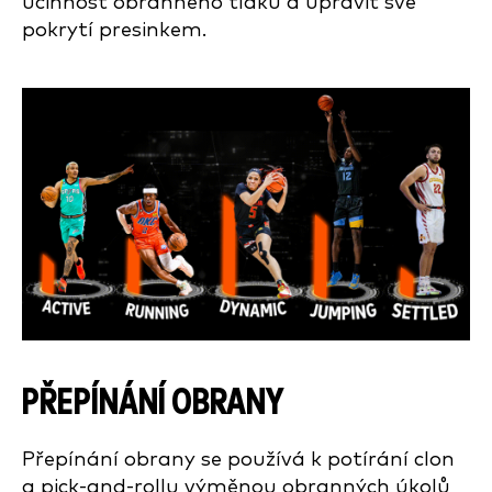
účinnost obranného tlaku a upravit své
pokrytí presinkem.
PŘEPÍNÁNÍ OBRANY
Přepínání obrany se používá k potírání clon
a pick-and-rollu výměnou obranných úkolů