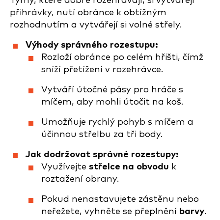
Týmy, které dobře rozehrávají, si vytvářejí
přihrávky, nutí obránce k obtížným
rozhodnutím a vytvářejí si volné střely.
Výhody správného rozestupu:
Rozloží obránce po celém hřišti, čímž
sníží přetížení v rozehrávce.
Vytváří útočné pásy pro hráče s
míčem, aby mohli útočit na koš.
Umožňuje rychlý pohyb s míčem a
účinnou střelbu za tři body.
Jak dodržovat správné rozestupy:
Využívejte
střelce na obvodu
k
roztažení obrany.
Pokud nenastavujete zástěnu nebo
neřežete, vyhněte se přeplnění
barvy
.