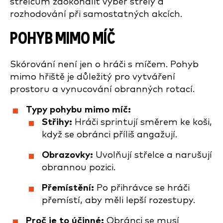
střelcům zdokonalit výběr střely a
rozhodování při samostatných akcích.
POHYB MIMO MÍČ
Skórování není jen o hráči s míčem. Pohyb
mimo hřiště je důležitý pro vytváření
prostoru a vynucování obranných rotací.
Typy pohybu mimo míč:
Střihy:
Hráči sprintují směrem ke koši,
když se obránci příliš angažují.
Obrazovky:
Uvolňují střelce a narušují
obrannou pozici.
Přemístění:
Po přihrávce se hráči
přemístí, aby měli lepší rozestupy.
Proč je to účinné:
Obránci se musí