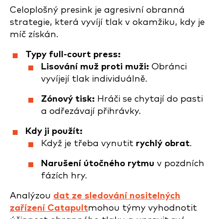
Celoplošný presink je agresivní obranná
strategie, která vyvíjí tlak v okamžiku, kdy je
míč získán.
Typy full-court press:
Lisování muž proti muži:
Obránci
vyvíjejí tlak individuálně.
Zónový tisk:
Hráči se chytají do pasti
a odřezávají přihrávky.
Kdy ji použít:
Když je třeba vynutit
rychlý obrat
.
Narušení útočného rytmu
v pozdních
fázích hry.
Analýzou
dat ze sledování nositelných
zařízení Catapult
mohou týmy vyhodnotit