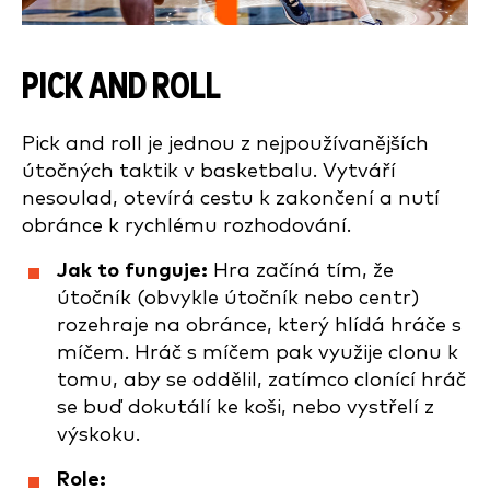
PICK AND ROLL
Pick and roll je jednou z nejpoužívanějších
útočných taktik v basketbalu. Vytváří
nesoulad, otevírá cestu k zakončení a nutí
obránce k rychlému rozhodování.
Jak to funguje:
Hra začíná tím, že
útočník (obvykle útočník nebo centr)
rozehraje na obránce, který hlídá hráče s
míčem. Hráč s míčem pak využije clonu k
tomu, aby se oddělil, zatímco clonící hráč
se buď dokutálí ke koši, nebo vystřelí z
výskoku.
Role: