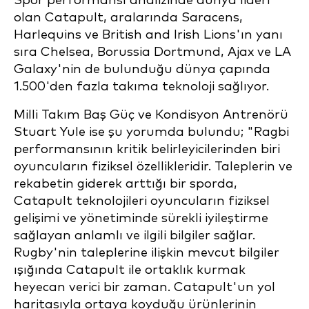
Spor performansı analizinde dünya lideri
olan Catapult, aralarında Saracens,
Harlequins ve British and Irish Lions'ın yanı
sıra Chelsea, Borussia Dortmund, Ajax ve LA
Galaxy'nin de bulunduğu dünya çapında
1.500'den fazla takıma teknoloji sağlıyor.
Milli Takım Baş Güç ve Kondisyon Antrenörü
Stuart Yule ise şu yorumda bulundu; "Ragbi
performansının kritik belirleyicilerinden biri
oyuncuların fiziksel özellikleridir. Taleplerin ve
rekabetin giderek arttığı bir sporda,
Catapult teknolojileri oyuncuların fiziksel
gelişimi ve yönetiminde sürekli iyileştirme
sağlayan anlamlı ve ilgili bilgiler sağlar.
Rugby'nin taleplerine ilişkin mevcut bilgiler
ışığında Catapult ile ortaklık kurmak
heyecan verici bir zaman. Catapult'un yol
haritasıyla ortaya koyduğu ürünlerinin