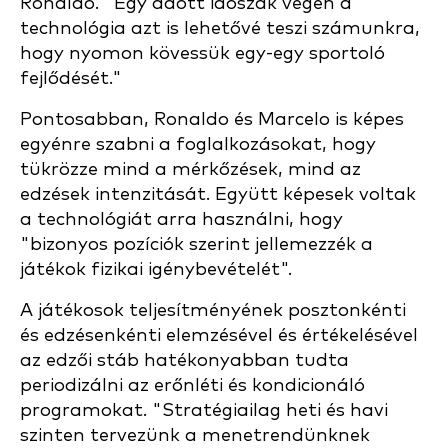
Ronaldo. "Egy adott időszak végén a
technológia azt is lehetővé teszi számunkra,
hogy nyomon kövessük egy-egy sportoló
fejlődését."
Pontosabban, Ronaldo és Marcelo is képes
egyénre szabni a foglalkozásokat, hogy
tükrözze mind a mérkőzések, mind az
edzések intenzitását. Együtt képesek voltak
a technológiát arra használni, hogy
"bizonyos pozíciók szerint jellemezzék a
játékok fizikai igénybevételét".
A játékosok teljesítményének posztonkénti
és edzésenkénti elemzésével és értékelésével
az edzői stáb hatékonyabban tudta
periodizálni az erőnléti és kondicionáló
programokat. "Stratégiailag heti és havi
szinten tervezünk a menetrendünknek