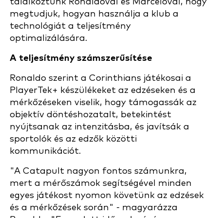
találkoztunk Ronaldóval és Marcelóval, hogy
megtudjuk, hogyan használja a klub a
technológiát a teljesítmény
optimalizálására.
A teljesítmény számszerűsítése
Ronaldo szerint a Corinthians játékosai a
PlayerTek+ készülékeket az edzéseken és a
mérkőzéseken viselik, hogy támogassák az
objektív döntéshozatalt, betekintést
nyújtsanak az intenzitásba, és javítsák a
sportolók és az edzők közötti
kommunikációt.
"A Catapult nagyon fontos számunkra,
mert a mérőszámok segítségével minden
egyes játékost nyomon követünk az edzések
és a mérkőzések során" - magyarázza