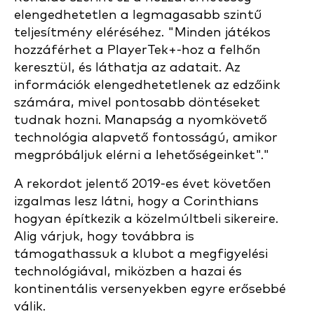
elengedhetetlen a legmagasabb szintű
teljesítmény eléréséhez. "Minden játékos
hozzáférhet a PlayerTek+-hoz a felhőn
keresztül, és láthatja az adatait. Az
információk elengedhetetlenek az edzőink
számára, mivel pontosabb döntéseket
tudnak hozni. Manapság a nyomkövető
technológia alapvető fontosságú, amikor
megpróbáljuk elérni a lehetőségeinket"."
A rekordot jelentő 2019-es évet követően
izgalmas lesz látni, hogy a Corinthians
hogyan építkezik a közelmúltbeli sikereire.
Alig várjuk, hogy továbbra is
támogathassuk a klubot a megfigyelési
technológiával, miközben a hazai és
kontinentális versenyekben egyre erősebbé
válik.