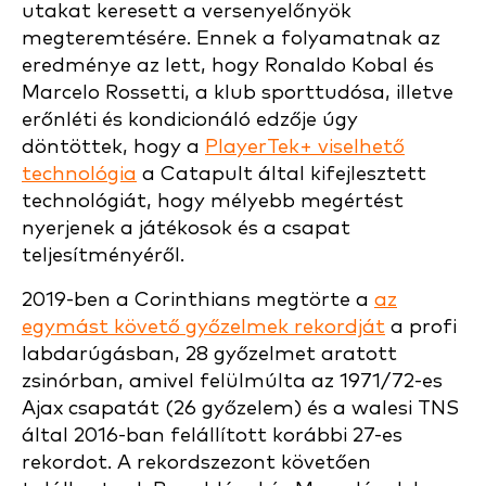
utakat keresett a versenyelőnyök
megteremtésére. Ennek a folyamatnak az
eredménye az lett, hogy Ronaldo Kobal és
Marcelo Rossetti, a klub sporttudósa, illetve
erőnléti és kondicionáló edzője úgy
döntöttek, hogy a
PlayerTek+ viselhető
technológia
a Catapult által kifejlesztett
technológiát, hogy mélyebb megértést
nyerjenek a játékosok és a csapat
teljesítményéről.
2019-ben a Corinthians megtörte a
az
egymást követő győzelmek rekordját
a profi
labdarúgásban, 28 győzelmet aratott
zsinórban, amivel felülmúlta az 1971/72-es
Ajax csapatát (26 győzelem) és a walesi TNS
által 2016-ban felállított korábbi 27-es
rekordot. A rekordszezont követően