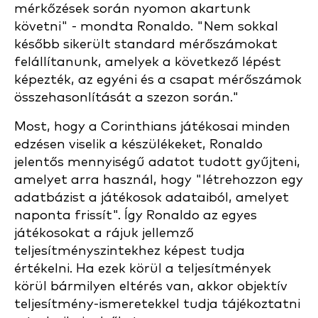
mérkőzések során nyomon akartunk
követni" - mondta Ronaldo. "Nem sokkal
később sikerült standard mérőszámokat
felállítanunk, amelyek a következő lépést
képezték, az egyéni és a csapat mérőszámok
összehasonlítását a szezon során."
Most, hogy a Corinthians játékosai minden
edzésen viselik a készülékeket, Ronaldo
jelentős mennyiségű adatot tudott gyűjteni,
amelyet arra használ, hogy "létrehozzon egy
adatbázist a játékosok adataiból, amelyet
naponta frissít". Így Ronaldo az egyes
játékosokat a rájuk jellemző
teljesítményszintekhez képest tudja
értékelni. Ha ezek körül a teljesítmények
körül bármilyen eltérés van, akkor objektív
teljesítmény-ismeretekkel tudja tájékoztatni