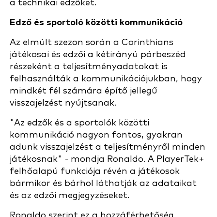
a technikai edzőket.
Edző és sportoló közötti kommunikáció
Az elmúlt szezon során a Corinthians
játékosai és edzői a kétirányú párbeszéd
részeként a teljesítményadatokat is
felhasználták a kommunikációjukban, hogy
mindkét fél számára építő jellegű
visszajelzést nyújtsanak.
"Az edzők és a sportolók közötti
kommunikáció nagyon fontos, gyakran
adunk visszajelzést a teljesítményről minden
játékosnak" - mondja Ronaldo. A PlayerTek+
felhőalapú funkciója révén a játékosok
bármikor és bárhol láthatják az adataikat
és az edzői megjegyzéseket.
Ronaldo szerint ez a hozzáférhetőség