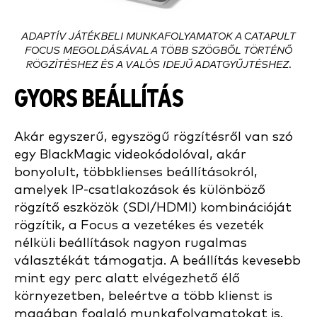
ADAPTÍV JÁTÉKBELI MUNKAFOLYAMATOK A CATAPULT
FOCUS MEGOLDÁSÁVAL A TÖBB SZÖGBŐL TÖRTÉNŐ
RÖGZÍTÉSHEZ ÉS A VALÓS IDEJŰ ADATGYŰJTÉSHEZ.
GYORS BEÁLLÍTÁS
Akár egyszerű, egyszögű rögzítésről van szó
egy BlackMagic videokódolóval, akár
bonyolult, többklienses beállításokról,
amelyek IP-csatlakozások és különböző
rögzítő eszközök (SDI/HDMI) kombinációját
rögzítik, a Focus a vezetékes és vezeték
nélküli beállítások nagyon rugalmas
választékát támogatja. A beállítás kevesebb
mint egy perc alatt elvégezhető élő
környezetben, beleértve a több klienst is
magában foglaló munkafolyamatokat is.