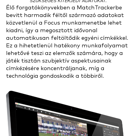
SZÜKSÉGES KITERJEDT ADATOKAT.
Élő forgatókönyvekben a MatchTrackerbe
bevitt harmadik féltől származó adatokat
közvetlenül a Focus munkamenetbe lehet
kiadni, így a megosztott idővonal
automatikusan feltöltődik egyéni címkékkel.
Ez a hihetetlenül hatékony munkafolyamat
lehetővé teszi az elemzők számára, hogy a
játék tisztán szubjektív aspektusainak
címkézésére koncentráljanak, míg a
technológia gondoskodik a többiről.