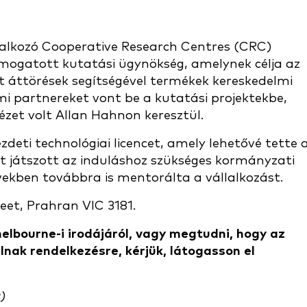
lalkozó Cooperative Research Centres (CRC)
ámogatott kutatási ügynökség, amelynek célja az
rt áttörések segítségével termékek kereskedelmi
mi partnereket vont be a kutatási projektekbe,
ézet volt Allan Hahnon keresztül.
eti technológiai licencet, amely lehetővé tette 
t játszott az induláshoz szükséges kormányzati
vekben továbbra is mentorálta a vállalkozást.
eet, Prahran VIC 3181.
lbourne-i irodájáról, vagy megtudni, hogy az
lnak rendelkezésre, kérjük, látogasson el
)