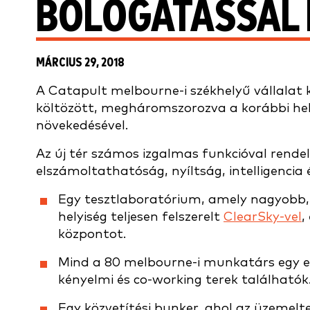
BÓLOGATÁSSAL 
MÁRCIUS 29, 2018
A Catapult melbourne-i székhelyű vállalat
költözött, megháromszorozva a korábbi hel
növekedésével.
Az új tér számos izgalmas funkcióval rendelk
elszámoltathatóság, nyíltság, intelligencia 
Egy tesztlaboratórium, amely nagyobb, m
helyiség teljesen felszerelt
ClearSky-vel
,
központot.
Mind a 80 melbourne-i munkatárs egy e
kényelmi és co-working terek találhatók
Egy közvetítési bunker, ahol az üzemelt