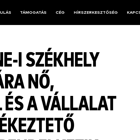
ULÁS
TÁMOGATÁS
CÉG
HÍRSZERKESZTŐSÉG
KAPC
E-I SZÉKHELY
RA NŐ,
 ÉS A VÁLLALAT
LÉKEZTETŐ