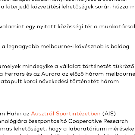
ra kiterjedő közvetítési lehetőségek során húzza 
, valamint egy nyitott közösségi tér a munkatársa
 a legnagyobb melbourne-i kávésznob is boldog
amelyek mindegyike a vállalat történetét tükröző
 a Ferrars és az Aurora az előző három melbourne
 Catapult korai növekedési történetét három
lan Hahn az
Ausztrál Sportintézetben
(AIS)
hnológiára összpontosító Cooperative Research
almas lehetőséget, hogy a laboratóriumi méréseke