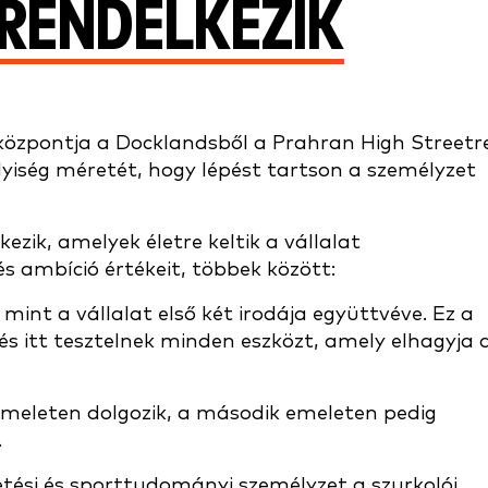
RENDELKEZIK
 központja a Docklandsből a Prahran High Streetr
yiség méretét, hogy lépést tartson a személyzet
ezik, amelyek életre keltik a vállalat
és ambíció értékeit, többek között:
int a vállalat első két irodája együttvéve. Ez a
 és itt tesztelnek minden eszközt, amely elhagyja 
meleten dolgozik, a második emeleten pedig
.
etési és sporttudományi személyzet a szurkolói