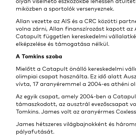
olyan viselhető eszközökbe lehessen átültet
miközben a sportolók versenyeznek.
Allan vezette az AIS és a CRC közötti partn
volna zárni, Allan finanszírozást kapott a
Catapult független kereskedelmi vállalatké
elképzelése és támogatása nélkül.
A Tomkins szoba
Mielőtt a Catapult önálló kereskedelmi válla
olimpiai csapat használta. Ez idő alatt Au
vívta, 17 aranyéremmel a 2004-es athéni ol
Az egyik csapat, amely 2004-ben a Catapul
támaszkodott, az ausztrál evezőscsapat vol
Tomkins. James volt az aranyérmes Coxless 
James hétszeres világbajnokként és hároms
pályafutását.