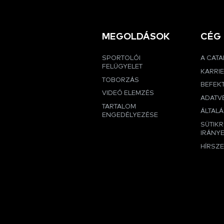
MEGOLDÁSOK
CÉG
SPORTOLÓI
A CAT
FELÜGYELET
KARRI
TOBORZÁS
BEFEK
VIDEÓ ELEMZÉS
ADATVÉ
TARTALOM
ÁLTALÁ
ENGEDÉLYEZÉSE
SÜTIK
IRÁNY
HÍRSZ