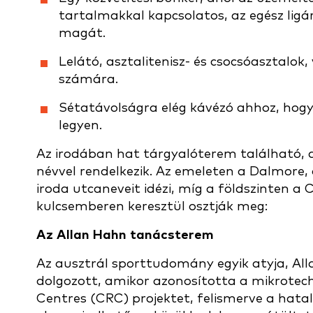
tartalmakkal kapcsolatos, az egész ligá
magát.
Lelátó, asztalitenisz- és csocsóasztalok
számára.
Sétatávolságra elég kávézó ahhoz, hogy
legyen.
Az irodában hat tárgyalóterem található, 
névvel rendelkezik. Az emeleten a Dalmore,
iroda utcaneveit idézi, míg a földszinten a
kulcsemberen keresztül osztják meg:
Az Allan Hahn tanácsterem
Az ausztrál sporttudomány egyik atyja, Al
dolgozott, amikor azonosította a mikrotec
Centres (CRC) projektet, felismerve a hat