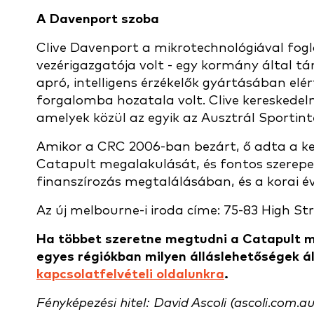
A Davenport szoba
Clive Davenport a mikrotechnológiával fog
vezérigazgatója volt - egy kormány által t
apró, intelligens érzékelők gyártásában elé
forgalomba hozatala volt. Clive kereskedel
amelyek közül az egyik az Ausztrál Sportint
Amikor a CRC 2006-ban bezárt, ő adta a kezd
Catapult megalakulását, és fontos szerepe
finanszírozás megtalálásában, és a korai é
Az új melbourne-i iroda címe: 75-83 High Str
Ha többet szeretne megtudni a Catapult me
egyes régiókban milyen álláslehetőségek ál
kapcsolatfelvételi oldalunkra
.
Fényképezési hitel: David Ascoli (ascoli.com.au