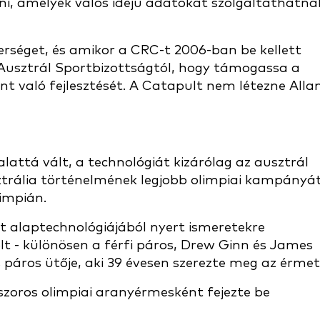
ni, amelyek valós idejű adatokat szolgáltathatna
erséget, és amikor a CRC-t 2006-ban be kellett
z Ausztrál Sportbizottságtól, hogy támogassa a
nt való fejlesztését. A Catapult nem létezne Alla
lattá vált, a technológiát kizárólag az ausztrál
sztrália történelmének legjobb olimpiai kampányá
impián.
t alaptechnológiájából nyert ismeretekre
t - különösen a férfi páros, Drew Ginn és James
páros ütője, aki 39 évesen szerezte meg az érmet
zoros olimpiai aranyérmesként fejezte be