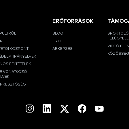
ERŐFORRÁSOK
TÁMOG
APULTRÓL
BLOG
SPORTOLÓ
FELÜGYELE
ER
GYIK
VIDEÓ ELE
TETŐI KÖZPONT
ÁRKÉPZÉS
KÖZÖSSÉ
DELMI IRÁNYELVEK
NOS FELTÉTELEK
RE VONATKOZÓ
ELVEK
ERKESZTŐSÉG