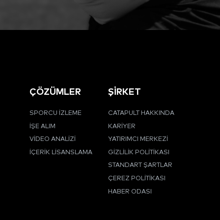
ÇÖZÜMLER
ŞİRKET
SPORCU İZLEME
CATAPULT HAKKINDA
İŞE ALIM
KARIYER
VIDEO ANALIZI
YATIRIMCI MERKEZI
İÇERIK LISANSLAMA
GIZLILIK POLITIKASI
STANDART ŞARTLAR
ÇEREZ POLITIKASI
HABER ODASI