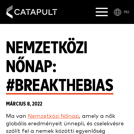
HU
NEMZETKÖZI
NŐNAP:
#BREAKTHEBIAS
MÁRCIUS 8, 2022
Ma van
Nemzetközi Nőnap
, amely a nők
globális eredményeit ünnepli, és cselekvésre
szólít fel a nemek közötti egyenlőség