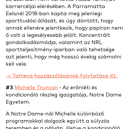
karriercéljai elérésében. A Parramatta
Eelsnél 2018-ban kapta meg jelenlegi
sporttudósi állását, és úgy döntött, hogy
annak ellenére jelentkezik, hogy papíron nem
ő volt a legesélyesebb jelölt. Koncentrált
gondolkodásmódja, valamint az NRL
sportteljesítmény-iparban való tehetsége
azt jelenti, hogy még hosszú évekig számolni
kell vele.
-> Tahleya hozzászólásának folytatása itt.
#3
Michelle Truncali
- Az erőnléti és
kondicionáló részleg igazgatója, Notre Dame
Egyetem.
A Notre Dame-nál Michelle különböző
programokkal dolgozik együtt a súlyzós
teremben és a pályán, illetve a kondicionáló