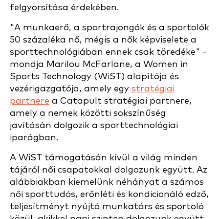
felgyorsítása érdekében.
"A munkaerő, a sportrajongók és a sportolók
50 százaléka nő, mégis a nők képviselete a
sporttechnológiában ennek csak töredéke" -
mondja Marilou McFarlane, a Women in
Sports Technology (WiST) alapítója és
vezérigazgatója, amely egy
stratégiai
partnere
a Catapult stratégiai partnere,
amely a nemek közötti sokszínűség
javításán dolgozik a sporttechnológiai
iparágban.
A WiST támogatásán kívül a világ minden
tájáról női csapatokkal dolgozunk együtt. Az
alábbiakban kiemelünk néhányat a számos
női sporttudós, erőnléti és kondicionáló edző,
teljesítményt nyújtó munkatárs és sportoló
közül, akikkel napi szinten dolgozunk együtt.