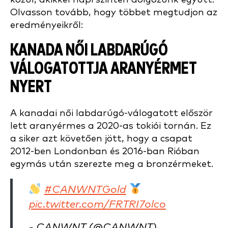
Olvasson tovább, hogy többet megtudjon az
eredményeikről:
KANADA NŐI LABDARÚGÓ
VÁLOGATOTTJA ARANYÉRMET
NYERT
A kanadai női labdarúgó-válogatott először
lett aranyérmes a 2020-as tokiói tornán. Ez
a siker azt követően jött, hogy a csapat
2012-ben Londonban és 2016-ban Rióban
egymás után szerezte meg a bronzérmeket.
#CANWNTGold
pic.twitter.com/FRTRI7olco
- CANWNT (@CANWNT)