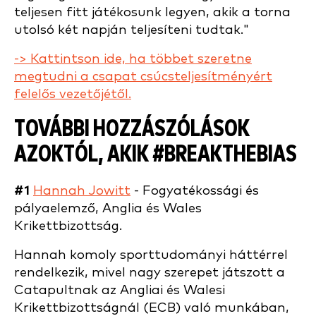
teljesen fitt játékosunk legyen, akik a torna
utolsó két napján teljesíteni tudtak."
-> Kattintson ide, ha többet szeretne
megtudni a csapat csúcsteljesítményért
felelős vezetőjétől.
TOVÁBBI HOZZÁSZÓLÁSOK
AZOKTÓL, AKIK #BREAKTHEBIAS
#1
Hannah Jowitt
- Fogyatékossági és
pályaelemző, Anglia és Wales
Krikettbizottság.
Hannah komoly sporttudományi háttérrel
rendelkezik, mivel nagy szerepet játszott a
Catapultnak az Angliai és Walesi
Krikettbizottságnál (ECB) való munkában,