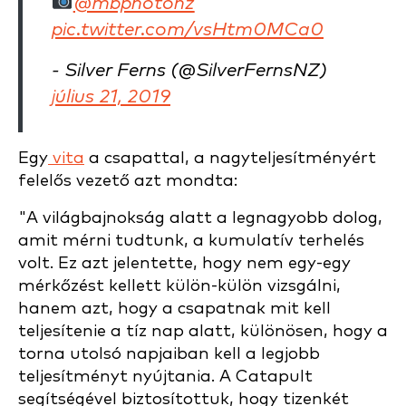
@mbphotonz
pic.twitter.com/vsHtm0MCa0
- Silver Ferns (@SilverFernsNZ)
július 21, 2019
Egy
vita
a csapattal, a nagyteljesítményért
felelős vezető azt mondta:
"A világbajnokság alatt a legnagyobb dolog,
amit mérni tudtunk, a kumulatív terhelés
volt. Ez azt jelentette, hogy nem egy-egy
mérkőzést kellett külön-külön vizsgálni,
hanem azt, hogy a csapatnak mit kell
teljesítenie a tíz nap alatt, különösen, hogy a
torna utolsó napjaiban kell a legjobb
teljesítményt nyújtania. A Catapult
segítségével biztosítottuk, hogy tizenkét