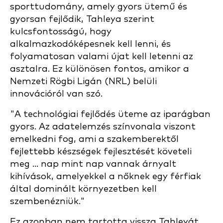
sporttudomány, amely gyors ütemű és
gyorsan fejlődik, Tahleya szerint
kulcsfontosságú, hogy
alkalmazkodóképesnek kell lenni, és
folyamatosan valami újat kell letenni az
asztalra. Ez különösen fontos, amikor a
Nemzeti Rögbi Ligán (NRL) belüli
innovációról van szó.
"A technológiai fejlődés üteme az iparágban
gyors. Az adatelemzés színvonala viszont
emelkedni fog, ami a szakemberektől
fejlettebb készségek fejlesztését követeli
meg ... nap mint nap vannak árnyalt
kihívások, amelyekkel a nőknek egy férfiak
által dominált környezetben kell
szembenézniük."
Ez azonban nem tartotta vissza Tahleyát