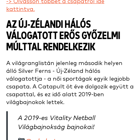
-> Olvasson többet a csapatról ide
kattintva.
AZ ÚJ-ZÉLANDI HÁLÓS
VÁLOGATOTT ERŐS GYŐZELMI
MÚLTTAL RENDELKEZIK
A világranglistán jelenleg második helyen
álló Silver Ferns - Új-Zéland hálós
válogatottja - a női sportágak egyik legjobb
csapata. A Catapult öt éve dolgozik együtt a
csapattal, és ez idő alatt 2019-ben
világbajnokok lettek.
A 2019-es Vitality Netball
Világbajnokság bajnokai!