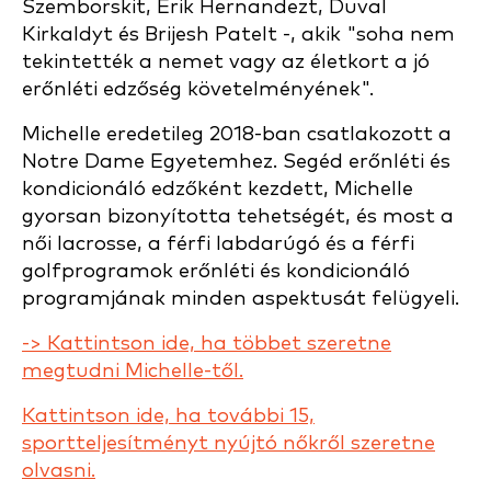
Szemborskit, Erik Hernandezt, Duval
Kirkaldyt és Brijesh Patelt -, akik "soha nem
tekintették a nemet vagy az életkort a jó
erőnléti edzőség követelményének".
Michelle eredetileg 2018-ban csatlakozott a
Notre Dame Egyetemhez. Segéd erőnléti és
kondicionáló edzőként kezdett, Michelle
gyorsan bizonyította tehetségét, és most a
női lacrosse, a férfi labdarúgó és a férfi
golfprogramok erőnléti és kondicionáló
programjának minden aspektusát felügyeli.
-> Kattintson ide, ha többet szeretne
megtudni Michelle-től.
Kattintson ide, ha további 15,
sportteljesítményt nyújtó nőkről szeretne
olvasni.