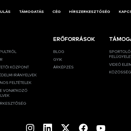
ULÁS
TÁMOGATÁS
CÉG
HÍRSZERKESZTŐSÉG
KAPC
ERŐFORRÁSOK
TÁMOG
APULTRÓL
BLOG
SPORTOLÓ
FELÜGYELE
ER
GYIK
VIDEÓ ELE
TETŐI KÖZPONT
ÁRKÉPZÉS
KÖZÖSSÉ
DELMI IRÁNYELVEK
NOS FELTÉTELEK
RE VONATKOZÓ
ELVEK
ERKESZTŐSÉG