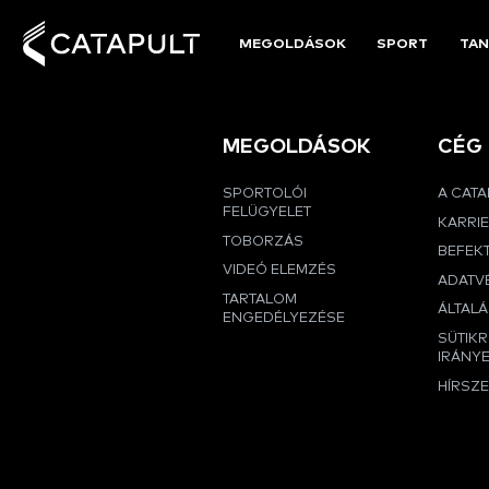
MEGOLDÁSOK
SPORT
TAN
MEGOLDÁSOK
CÉG
SPORTOLÓI
A CAT
FELÜGYELET
KARRI
TOBORZÁS
BEFEK
VIDEÓ ELEMZÉS
ADATVÉ
TARTALOM
ÁLTALÁ
ENGEDÉLYEZÉSE
SÜTIK
IRÁNY
HÍRSZ