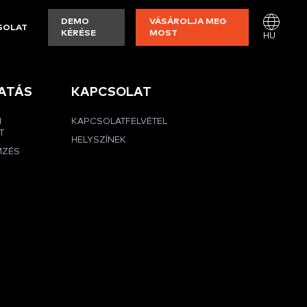
DEMO
VÁSÁROLJA MEG
SOLAT
KÉRÉSE
MOST
HU
ATÁS
KAPCSOLAT
I
KAPCSOLATFELVÉTEL
T
HELYSZÍNEK
MZÉS
G