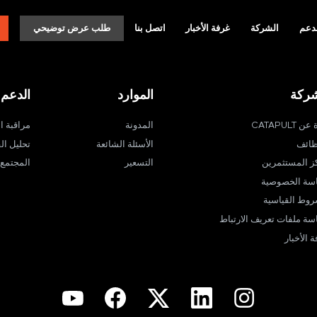
دعم
الشركة
غرفة الأخبار
اتصل بنا
طلب عرض توضيحي
شركة
الموارد
الدعم
ن CATAPULT
المدونة
مراقبة ا
ظائف
الأسئلة الشائعة
تحليل الف
ز المستثمرين
التسعير
المجتمع
سة الخصوصية
روط القياسية
سة ملفات تعريف الارتباط
 الأخبار