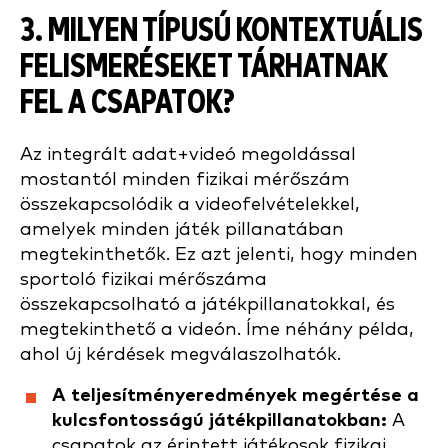
3. MILYEN TÍPUSÚ KONTEXTUÁLIS
FELISMERÉSEKET TÁRHATNAK
FEL A CSAPATOK?
Az integrált adat+videó megoldással
mostantól minden fizikai mérőszám
összekapcsolódik a videofelvételekkel,
amelyek minden játék pillanatában
megtekinthetők. Ez azt jelenti, hogy minden
sportoló fizikai mérőszáma
összekapcsolható a játékpillanatokkal, és
megtekinthető a videón. Íme néhány példa,
ahol új kérdések megválaszolhatók.
A teljesítményeredmények megértése a
kulcsfontosságú játékpillanatokban:
A
csapatok az érintett játékosok fizikai