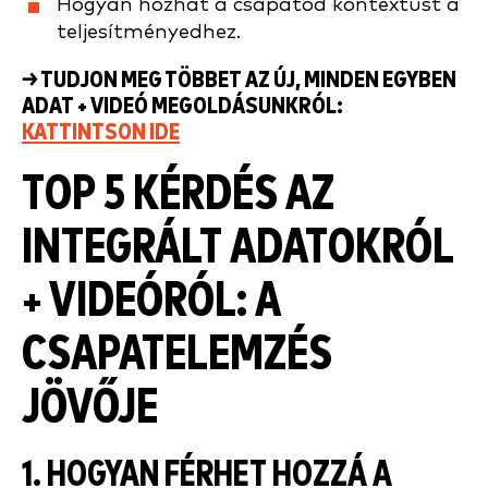
Hogyan hozhat a csapatod kontextust a
teljesítményedhez.
→ TUDJON MEG TÖBBET AZ ÚJ, MINDEN EGYBEN
ADAT + VIDEÓ MEGOLDÁSUNKRÓL:
KATTINTSON IDE
TOP 5 KÉRDÉS AZ
INTEGRÁLT ADATOKRÓL
+ VIDEÓRÓL: A
CSAPATELEMZÉS
JÖVŐJE
1. HOGYAN FÉRHET HOZZÁ A