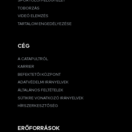
SPORTOLÓI FELÜGYELET
TOBORZÁS
VIDEÓ ELEMZÉS
TARTALOM ENGEDÉLYEZÉSE
CÉG
A CATAPULTRÓL
KARRIER
BEFEKTETŐI KÖZPONT
ADATVÉDELMI IRÁNYELVEK
ÁLTALÁNOS FELTÉTELEK
SÜTIKRE VONATKOZÓ IRÁNYELVEK
HÍRSZERKESZTŐSÉG
ERŐFORRÁSOK