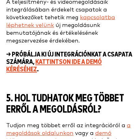
A teljesítmény- és videomegoldásaik
integrálásában érdekelt csapatok a
következőket tehetik meg
kapcsolatba
léphetnek velünk
új megoldásunk
bemutatójának és értékelésének
megszervezése érdekében.
→ PRÓBÁLJA KI ÚJ INTEGRÁCIÓNKAT A CSAPATA
SZÁMÁRA,
KATTINTSON IDE A DEMÓ
KÉRÉSÉHEZ
.
5. HOL TUDHATOK MEG TÖBBET
ERRŐL A MEGOLDÁSRÓL?
Tudjon meg többet erről az integrációról a
a
megoldások oldalunkon
vagy a
demó