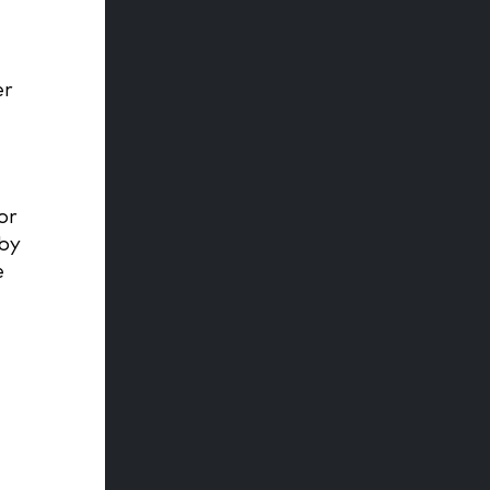
er
or
gby
e