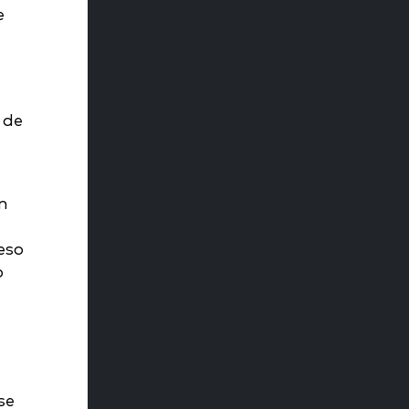
e
 de
n
eso
o
se