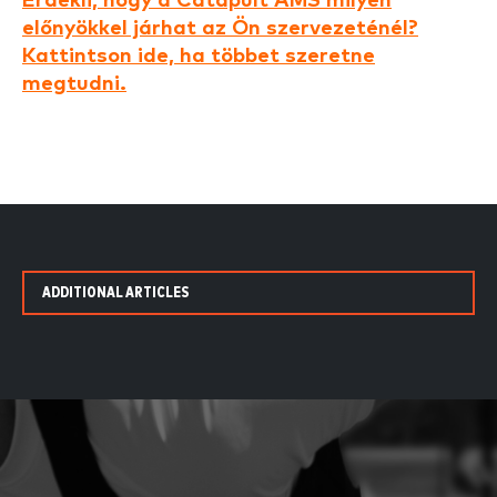
Érdekli, hogy a Catapult AMS milyen
előnyökkel járhat az Ön szervezeténél?
Kattintson ide, ha többet szeretne
megtudni.
ADDITIONAL ARTICLES