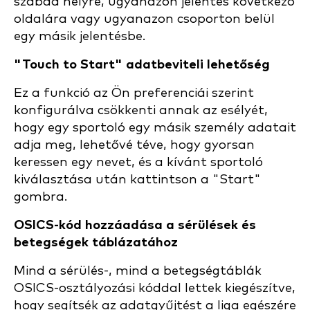
szabad helyre, ugyanazon jelentés következő
oldalára vagy ugyanazon csoporton belül
egy másik jelentésbe.
"Touch to Start" adatbeviteli lehetőség
Ez a funkció az Ön preferenciái szerint
konfigurálva csökkenti annak az esélyét,
hogy egy sportoló egy másik személy adatait
adja meg, lehetővé téve, hogy gyorsan
keressen egy nevet, és a kívánt sportoló
kiválasztása után kattintson a "Start"
gombra.
OSICS-kód hozzáadása a sérülések és
betegségek táblázatához
Mind a sérülés-, mind a betegségtáblák
OSICS-osztályozási kóddal lettek kiegészítve,
hogy segítsék az adatgyűjtést a liga egészére