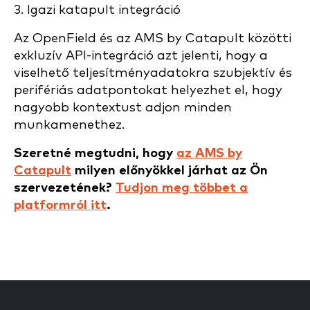
3. Igazi katapult integráció
Az OpenField és az AMS by Catapult közötti
exkluzív API-integráció azt jelenti, hogy a
viselhető teljesítményadatokra szubjektív és
perifériás adatpontokat helyezhet el, hogy
nagyobb kontextust adjon minden
munkamenethez.
Szeretné megtudni, hogy
az AMS by
Catapult
milyen előnyökkel járhat az Ön
szervezetének?
Tudjon meg többet a
platformról itt
.