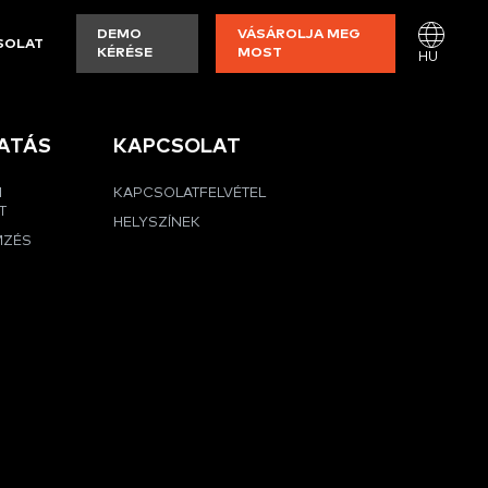
DEMO
VÁSÁROLJA MEG
SOLAT
KÉRÉSE
MOST
HU
ATÁS
KAPCSOLAT
I
KAPCSOLATFELVÉTEL
T
HELYSZÍNEK
MZÉS
G