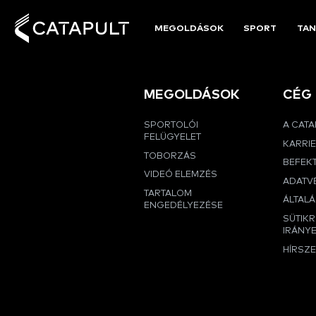
MEGOLDÁSOK
SPORT
TAN
MEGOLDÁSOK
CÉG
SPORTOLÓI
A CAT
FELÜGYELET
KARRI
TOBORZÁS
BEFEK
VIDEÓ ELEMZÉS
ADATVÉ
TARTALOM
ÁLTALÁ
ENGEDÉLYEZÉSE
SÜTIK
IRÁNY
HÍRSZ