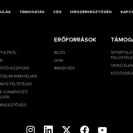
ULÁS
TÁMOGATÁS
CÉG
HÍRSZERKESZTŐSÉG
KAPC
ERŐFORRÁSOK
TÁMOG
APULTRÓL
BLOG
SPORTOLÓ
FELÜGYELE
ER
GYIK
VIDEÓ ELE
TETŐI KÖZPONT
ÁRKÉPZÉS
KÖZÖSSÉ
DELMI IRÁNYELVEK
NOS FELTÉTELEK
RE VONATKOZÓ
ELVEK
ERKESZTŐSÉG