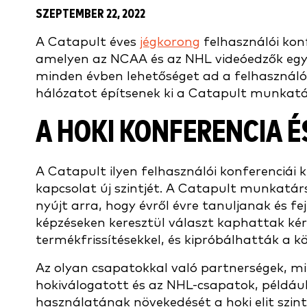
SZEPTEMBER 22, 2022
A Catapult éves
jégkorong
felhasználói kon
amelyen az NCAA és az NHL videóedzők egyr
minden évben lehetőséget ad a felhasználó
hálózatot építsenek ki a Catapult munkatár
A HOKI KONFERENCIA 
A Catapult ilyen felhasználói konferenciái 
kapcsolat új szintjét. A Catapult munkatár
nyújt arra, hogy évről évre tanuljanak és fe
képzéseken keresztül választ kaphattak ké
termékfrissítésekkel, és kipróbálhatták a 
Az olyan csapatokkal való partnerségek, mi
hokiválogatott és az NHL-csapatok, példáu
használatának növekedését a hoki elit szint