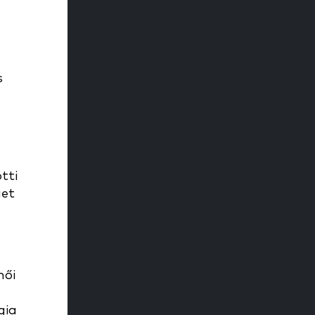
s
tti
get
női
gia