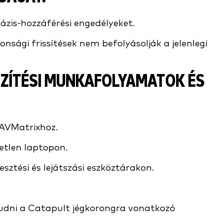
ázis-hozzáférési engedélyeket.
onsági frissítések nem befolyásolják a jelenlegi
ZÍTÉSI MUNKAFOLYAMATOK ÉS
 AVMatrixhoz.
yetlen laptopon.
kesztési és lejátszási eszköztárakon.
udni a Catapult jégkorongra vonatkozó