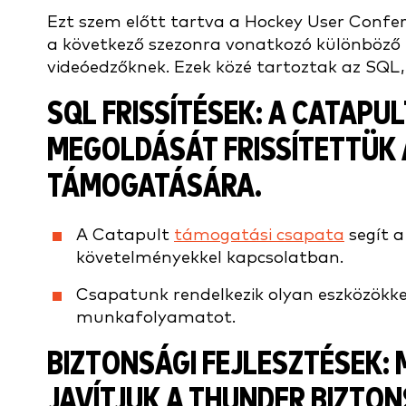
Ezt szem előtt tartva a Hockey User Confer
a következő szezonra vonatkozó különböző 
videóedzőknek. Ezek közé tartoztak az SQL, a 
SQL FRISSÍTÉSEK:
A CATAPULT
MEGOLDÁSÁT FRISSÍTETTÜK 
TÁMOGATÁSÁRA.
A Catapult
támogatási csapata
segít a
követelményekkel kapcsolatban.
Csapatunk rendelkezik olyan eszközökkel,
munkafolyamatot.
BIZTONSÁGI FEJLESZTÉSEK:
M
JAVÍTJUK A THUNDER BIZTON