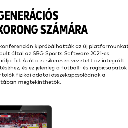
GENERÁCIÓS
GKORONG SZÁMÁRA
 konferencián kipróbálhatták az új platformunkat
pult által az SBG Sports Software 2021-es
lja fel. Azóta ez sikeresen vezetett az integrált
éséhez, és ez jelenleg a futball- és rögbicsapatok
rtolók fizikai adatai összekapcsolódnak a
anatában megtekinthetők.