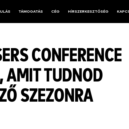
ULÁS
TÁMOGATÁS
CÉG
HÍRSZERKESZTŐSÉG
KAPC
SERS CONFERENCE
, AMIT TUDNOD
EZŐ SZEZONRA