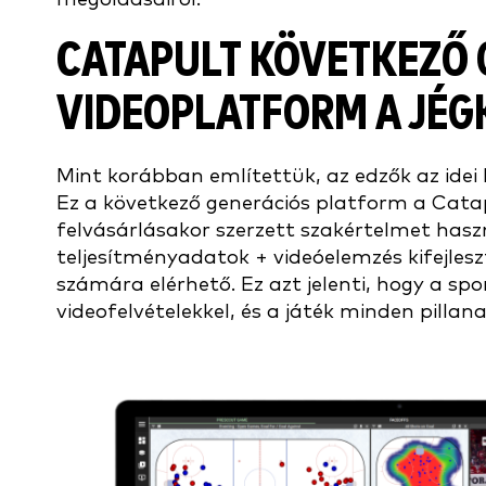
CATAPULT KÖVETKEZŐ 
VIDEOPLATFORM A JÉ
Mint korábban említettük, az edzők az idei
Ez a következő generációs platform a Cata
felvásárlásakor szerzett szakértelmet haszná
teljesítményadatok + videóelemzés kifejleszt
számára elérhető. Ez azt jelenti, hogy a spo
videofelvételekkel, és a játék minden pill