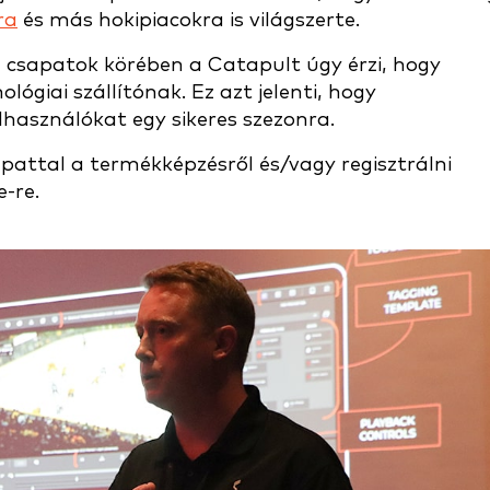
ra
és más hokipiacokra is világszerte.
a csapatok körében a Catapult úgy érzi, hogy
lógiai szállítónak. Ez azt jelenti, hogy
lhasználókat egy sikeres szezonra.
apattal a termékképzésről és/vagy regisztrálni
-re.