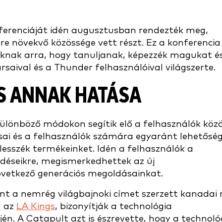
ferenciáját idén augusztusban rendezték meg,
e növekvő közössége vett részt. Ez a konferencia
knak arra, hogy tanuljanak, képezzék magukat é
saival és a Thunder felhasználóival világszerte.
ÉS ANNAK HATÁSA
különböző módokon segítik elő a felhasználók közö
sai és a felhasználók számára egyaránt lehetősé
jlesszék termékeinket. Idén a felhasználók a
rdéseikre, megismerkedhettek az új
következő generációs megoldásainkat.
nt a nemrég világbajnoki címet szerzett kanadai 
l az
LA Kings
, bizonyítják a technológia
jén. A Catapult azt is észrevette, hogy a technoló