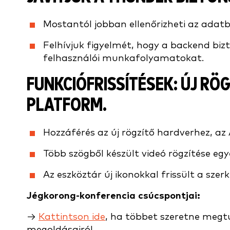
Mostantól jobban ellenőrizheti az adatb
Felhívjuk figyelmét, hogy a backend bizt
felhasználói munkafolyamatokat.
FUNKCIÓFRISSÍTÉSEK:
ÚJ RÖG
PLATFORM.
Hozzáférés az új rögzítő hardverhez, az
Több szögből készült videó rögzítése eg
Az eszköztár új ikonokkal frissült a szer
Jégkorong-konferencia csúcspontjai:
→
Kattintson ide
, ha többet szeretne megt
megoldásairól.