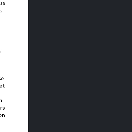
ue
s
à
se
et
a
rs
ion