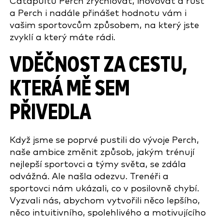
Catapultu Perch zrychlovat, inovovat a růst
a Perch i nadále přinášet hodnotu vám i
vašim sportovcům způsobem, na který jste
zvyklí a který máte rádi.
VDĚČNOST ZA CESTU,
KTERÁ MĚ SEM
PŘIVEDLA
Když jsme se poprvé pustili do vývoje Perch,
naše ambice změnit způsob, jakým trénují
nejlepší sportovci a týmy světa, se zdála
odvážná. Ale našla odezvu. Trenéři a
sportovci nám ukázali, co v posilovně chybí.
Vyzvali nás, abychom vytvořili něco lepšího,
něco intuitivního, spolehlivého a motivujícího