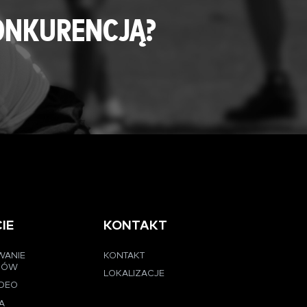
ONKURENCJĄ?
IE
KONTAKT
WANIE
KONTAKT
CÓW
LOKALIZACJE
IDEO
A