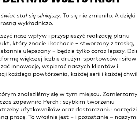
świat stał się silniejszy
. To się nie zmieniło. A dzięki 
ji rosną wykładniczo.
yć nasz wpływ i przyspieszyć realizację planu
ukt, który znacie i kochacie – stworzony z troską,
tannie ulepszany – będzie tylko coraz lepszy. Dzi
rmę większej liczbie drużyn, sportowców i siłow
ać innowacje, wspierać naszych klientów i
i każdego powtórzenia, każdej serii i każdej chwil
i którym znaleźliśmy się w tym miejscu. Zamierzam
chczas zapewniło Perch : szybkim tworzeniu
trzeby użytkowników oraz dostarczaniu narzędzi
ą pracę. To właśnie jest – i pozostanie – naszym