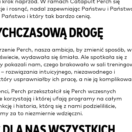
lki krok naprzód. W ramach Catapult Perch się
je i rosnąć, nadal zapewniając Państwu i Państw
Państwo i który tak bardzo cenią.
YCHCZASOWĄ DROGĘ
rzenie Perch, nasza ambicja, by zmienić sposób, w
 świecie, wydawała się śmiała. Ale spotkała się z
 pokazali nam, czego brakowało w sali treningow
 – rozwiązania intuicyjnego, niezawodnego i
óry usprawniałby ich pracę, a nie ją komplikowa
enci, Perch przekształcił się Perch wczesnych
e korzystają i której ufają programy na całym
 i historia, którą się z nami podzieliliście,
śmy za to niezmiernie wdzięczni.
 DLA NAS WSZYSTKICH