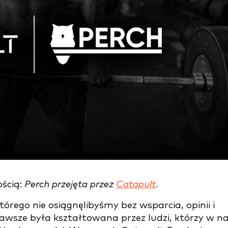
ością:
Perch przejęta przez
Catapult
.
órego nie osiągnęlibyśmy bez wsparcia, opinii i
zawsze była kształtowana przez ludzi, którzy w n