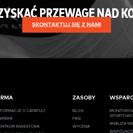
 ZYSKAĆ PRZEWAGĘ NAD K
SKONTAKTUJ SIĘ Z NAMI
IRMA
ZASOBY
WSPARC
NFORMACJE O CATAPULT
BLOG
MONITORO
SPORTOW
ARIERA
FAQ
ANALIZA W
ENTRUM INWESTORA
WYCENA
WSPÓLNOT