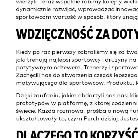
wierzyli. Teraz wspólnie robimy kolejny wie
dynamicznie rozwijać, wprowadzać innowac
sportowcom wartość w sposób, który znają 
WDZIĘCZNOŚĆ ZA DOT
Kiedy po raz pierwszy zabraliśmy się za two
jaki trenują najlepsi sportowcy i drużyny na
pozytywnym odzewem. Trenerzy i sportowcy
Zachęcili nas do stworzenia czegoś lepszego
motywującego dla sportowców. Produktu, kt
Dzięki zaufaniu, jakim obdarzyli nas nasi kli
prototypów w platformę, z której codzienni
świecie. Każda rozmowa, prośba o nową funkcję
ukształtowały to, czym Perch dzisiaj. Jeste
DLACZEGO TO KORZYŚĆ