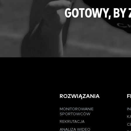
GOTOWY, BY
ROZWIĄZANIA
F
MONITOROWANIE
I
SPORTOWCÓW
K
REKRUTACJA
C
ANALIZA WIDEO