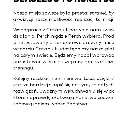
Nasza misja zawsze była prosta:
sprawić, by 
akwizycji nasze możliwości realizacji tej mis
Współpraca z Catapult pozwala nam zwiększ
działania. Perch nigdzie Perch wybiera. Prod
przetestowany przez czołowe drużyny i nieus
wsparciu Catapult udostępnimy naszą platfo
na całym świecie. Będziemy nadal wprowadz
pozostawać wierni naszej misji maksymalizacj
treningu.
Kolejny rozdział nie zmieni wartości, dzięk
jeszcze bardziej skupić się na tym, co doty
rozwiązań, uważnym wsłuchiwaniu się w po
które naprawdę ułatwiają Państwu codzienn
zobowiązaniem wobec Państwa.