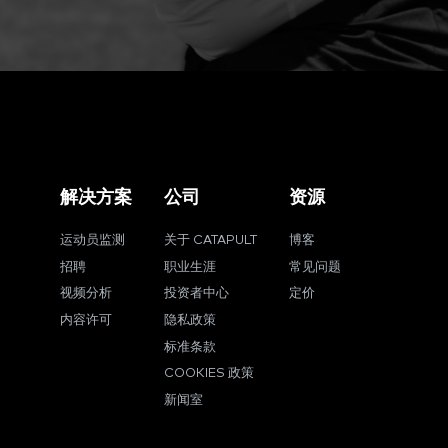
解决方案
公司
资源
运动员监测
关于 CATAPULT
博客
招聘
职业生涯
常见问题
视频分析
投资者中心
定价
内容许可
隐私政策
标准条款
COOKIES 政策
新闻室