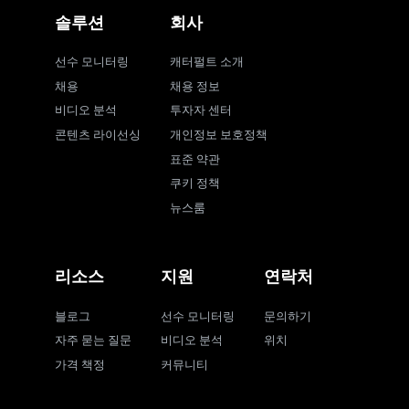
솔루션
회사
선수 모니터링
캐터펄트 소개
채용
채용 정보
비디오 분석
투자자 센터
콘텐츠 라이선싱
개인정보 보호정책
표준 약관
쿠키 정책
뉴스룸
리소스
지원
연락처
블로그
선수 모니터링
문의하기
자주 묻는 질문
비디오 분석
위치
가격 책정
커뮤니티