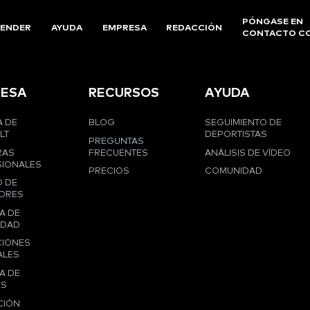
PÓNGASE EN
ENDER
AYUDA
EMPRESA
REDACCIÓN
CONTACTO C
ESA
RECURSOS
AYUDA
 DE
BLOG
SEGUIMIENTO DE
LT
DEPORTISTAS
PREGUNTAS
RAS
FRECUENTES
ANÁLISIS DE VÍDEO
IONALES
PRECIOS
COMUNIDAD
 DE
ORES
A DE
IDAD
CIONES
ALES
A DE
ES
CIÓN