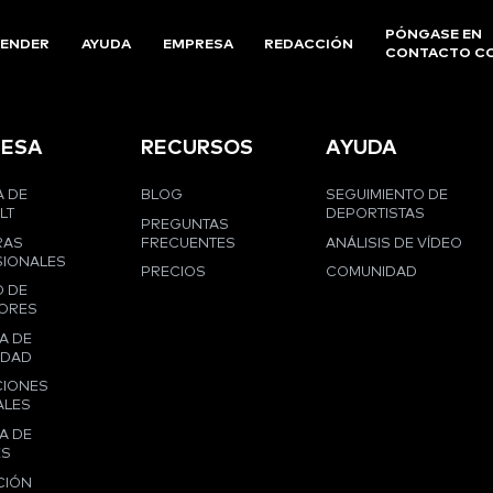
PÓNGASE EN
ENDER
AYUDA
EMPRESA
REDACCIÓN
CONTACTO C
ESA
RECURSOS
AYUDA
 DE
BLOG
SEGUIMIENTO DE
LT
DEPORTISTAS
PREGUNTAS
RAS
FRECUENTES
ANÁLISIS DE VÍDEO
IONALES
PRECIOS
COMUNIDAD
 DE
ORES
A DE
IDAD
CIONES
ALES
A DE
ES
CIÓN