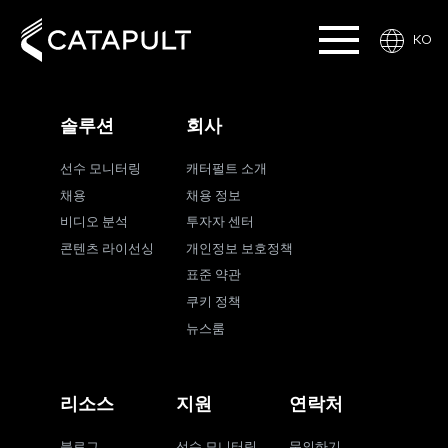
KO
솔루션
회사
선수 모니터링
캐터펄트 소개
채용
채용 정보
비디오 분석
투자자 센터
콘텐츠 라이선싱
개인정보 보호정책
표준 약관
쿠키 정책
뉴스룸
리소스
지원
연락처
블로그
선수 모니터링
문의하기