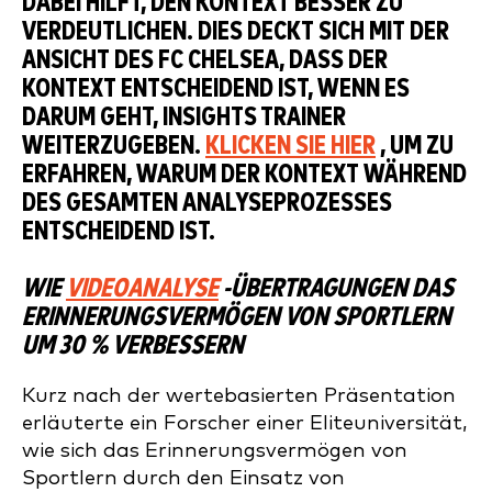
ABEI HILFT, DEN KONTEXT BESSER ZU V
ERDEUTLICHEN. DIES DECKT SICH MIT DER A
NSICHT DES FC CHELSEA, DASS DER K
ONTEXT ENTSCHEIDEND IST, WENN ES D
ARUM GEHT, INSIGHTS TRAINER W
EITERZUGEBEN.
KLICKEN SIE HIER
, UM ZU
ERFAHREN, WARUM DER KONTEXT WÄHREND
DES GESAMTEN ANALYSEPROZESSES
ENTSCHEIDEND IST.
WIE
VIDEOANALYSE
-ÜBERTRAGUNGEN DAS
ERINNERUNGSVERMÖGEN VON SPORTLERN
UM 30 % VERBESSERN
Kurz nach der wertebasierten Präsentation
erläuterte ein Forscher einer Eliteuniversität,
wie sich das Erinnerungsvermögen von
Sportlern durch den Einsatz von