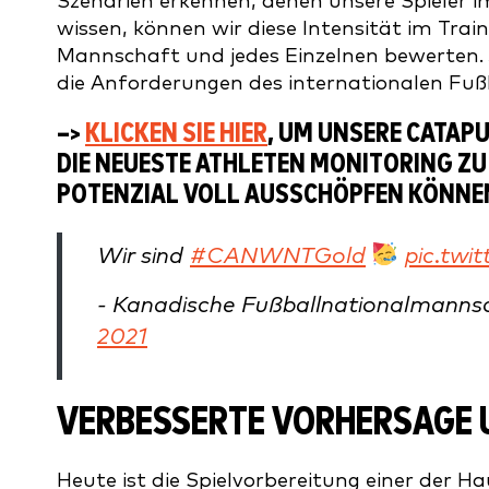
Szenarien erkennen, denen unsere Spieler 
wissen, können wir diese Intensität im Trai
Mannschaft und jedes Einzelnen bewerten. Je
die Anforderungen des internationalen Fußba
–>
KLICKEN SIE HIER
, UM UNSERE CATAP
DIE NEUESTE ATHLETEN MONITORING ZU 
POTENZIAL VOLL AUSSCHÖPFEN KÖNNE
Wir sind
#CANWNTGold
pic.twi
- Kanadische Fußballnationalman
2021
VERBESSERTE VORHERSAGE 
Heute ist die Spielvorbereitung einer der