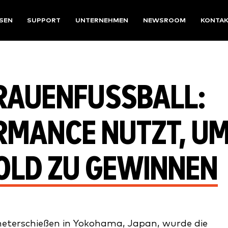
SEN
SUPPORT
UNTERNEHMEN
NEWSROOM
KONTA
AUENFUSSBALL: W
MANCE NUTZT, UM 
LD ZU GEWINNEN
meterschießen in Yokohama, Japan, wurde die