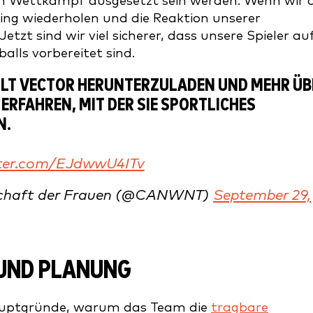
im Wettkampf ausgesetzt sein werden. Wenn wir 
ning wiederholen und die Reaktion unserer
tzt sind wir viel sicherer, dass unsere Spieler au
lls vorbereitet sind.
ULT VECTOR HERUNTERZULADEN UND MEHR ÜB
ERFAHREN, MIT DER SIE SPORTLICHES
N.
tter.com/EJdwwU4ITv
nschaft der Frauen (@CANWNT)
September 29,
UND PLANUNG
 Hauptgründe, warum das Team die
tragbare