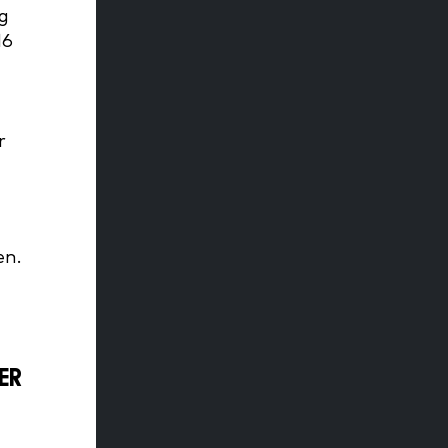
g
16
r
en.
ER