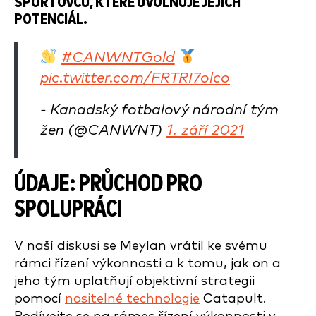
SPORTOVCŮ, KTERÉ UVOLŇUJE JEJICH
POTENCIÁL.
#CANWNTGold
pic.twitter.com/FRTRI7olco
- Kanadský fotbalový národní tým
žen (@CANWNT)
1. září 2021
ÚDAJE: PRŮCHOD PRO
SPOLUPRÁCI
V naší diskusi se Meylan vrátil ke svému
rámci řízení výkonnosti a k tomu, jak on a
jeho tým uplatňují objektivní strategii
pomocí
nositelné technologie
Catapult.