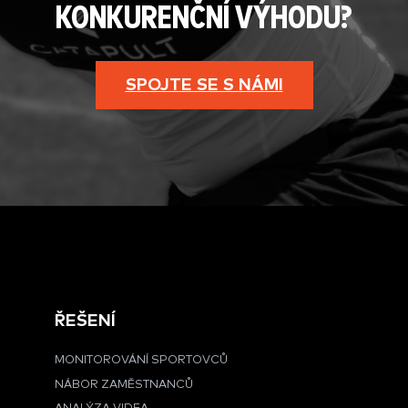
KONKURENČNÍ VÝHODU?
SPOJTE SE S NÁMI
ŘEŠENÍ
MONITOROVÁNÍ SPORTOVCŮ
NÁBOR ZAMĚSTNANCŮ