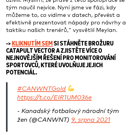
oživili. Myslím, že právě z této spolupráce se
tým naučil nejvíce. Nyní jsme ve fázi, kdy
můžeme to, co vidíme v datech, převést a
efektivně prezentovat nápady pro návrhy a
taktiku našich trenérů," vysvětlil Meylan.
->
KLIKNUTÍM SEM
SI STÁHNĚTE BROŽURU
CATAPULT VECTOR A ZJISTĚTE VÍCE O
NEJNOVĚJŠÍM ŘEŠENÍ PRO MONITOROVÁNÍ
SPORTOVCŮ, KTERÉ UVOLŇUJE JEJICH
POTENCIÁL.
#CANWNTGold
https://t.co/EIR1UM036e
- Kanadský fotbalový národní tým
žen (@CANWNT)
9. srpna 2021