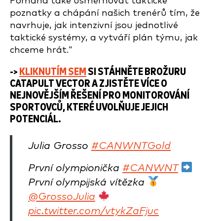
Pomáhá také usměrňovat taktické
poznatky a chápání našich trenérů tím, že
navrhuje, jak intenzivní jsou jednotlivé
taktické systémy, a vytváří plán týmu, jak
chceme hrát."
->
KLIKNUTÍM SEM
SI STÁHNĚTE BROŽURU
CATAPULT VECTOR A ZJISTĚTE VÍCE O
NEJNOVĚJŠÍM ŘEŠENÍ PRO MONITOROVÁNÍ
SPORTOVCŮ, KTERÉ UVOLŇUJE JEJICH
POTENCIÁL.
Julia Grosso
#CANWNTGold
První olympionička
#CANWNT
První olympijská vítězka
@GrossoJulia
pic.twitter.com/vtykZaFjuc