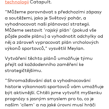
technologii
Catapult.
"Můžeme porovnávat s předchozími zápasy
a soutěžemi, jako je Světový pohár, a
vyhodnocovat naši plánovací strategii.
Můžeme sestavit 'rajský plán' (pokud vše
půjde podle plánu) a vyhodnotit odchylky od
něj a zároveň vypracovat plán vrcholových
výkonů sportovců," vysvětlil Meylan.
Vytváření těchto plánů umožňuje týmu
přejít od každodenního zaměření ke
strategičtějšímu.
"Shromažďování dat a vyhodnocování
historie výkonnosti sportovců vám umožňuje
být aktivnější. Chtěli jsme vytvořit myšlenku
prognózy s jasným smyslem pro to, co je
naším 'cílem' a na jaké úrovni musí hráči