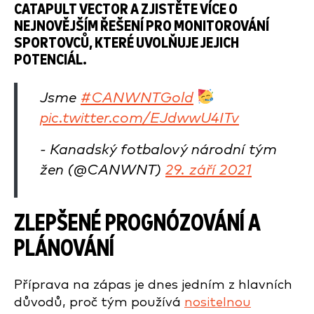
CATAPULT VECTOR A ZJISTĚTE VÍCE O
NEJNOVĚJŠÍM ŘEŠENÍ PRO MONITOROVÁNÍ
SPORTOVCŮ, KTERÉ UVOLŇUJE JEJICH
POTENCIÁL.
Jsme
#CANWNTGold
pic.twitter.com/EJdwwU4ITv
- Kanadský fotbalový národní tým
žen (@CANWNT)
29. září 2021
ZLEPŠENÉ PROGNÓZOVÁNÍ A
PLÁNOVÁNÍ
Příprava na zápas je dnes jedním z hlavních
důvodů, proč tým používá
nositelnou