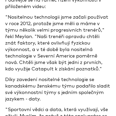
Podívejte se na rámec řízení výkonnosti v
přiloženém videu:
"Nositelnou technologii jsme začali používat
v roce 2012, protože jsme měli a máme v
týmu několik velmi progresivních trenérů,"
řekl Meylan. "Naši trenéři opravdu chtěli
znát faktory, které ovlivňují fyzickou
výkonnost, a v té době byla nositelná
technologie v Severní Americe poměrně
nová. Chtěli jsme však být jedni z prvních,
kdo využije Catapult k získání poznatků."
Díky zavedení nositelné technologie se
kanadskému ženskému týmu podařilo sladit
své výkonnostní týmy s jedním společným
jazykem - daty.
"Sportovní vědci a data, která využívají, vše