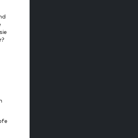
und
e
sie
r?
n
pfe