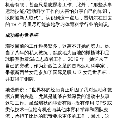
机会有限，甚至只是志愿者工作。此外，"那些从事
运动技能/运动科学工作的人害怕分享自己的知识，
以防被新人取代"。认识到这一点后，雷切尔在过去
的 18 个月里尽可能多地学习体育科学行业的知识。
成功举办世界杯
瑞秋目前的工作种类繁多，这离不开她的努力。她
当了八年的私人教练，默默地为当地的橄榄球和足
球联赛做着S&C志愿者工作。2018 年，她迎来了
自己的突破，作为新西兰女足的首席运动科学家，
带领新西兰女足参加了国际足联 U17 女足世界杯，
并获得了铜牌。
她强调说："世界杯的经历真正巩固了我对运动和数
据方面的兴趣，尤其是能够在我深爱的运动中从事
这项工作。虽然瑞秋的职责有限--没有使用 GPS 或
类似技术--但她有机会与其他体育科学家和团队交
流，承担了比她的职责要求更多的工作，因此，这