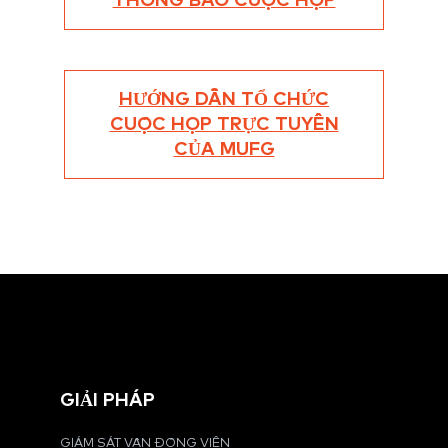
THÔNG BÁO CUỘC HỌP
HƯỚNG DẪN TỔ CHỨC
CUỘC HỌP TRỰC TUYẾN
CỦA MUFG
GIẢI PHÁP
GIÁM SÁT VẬN ĐỘNG VIÊN