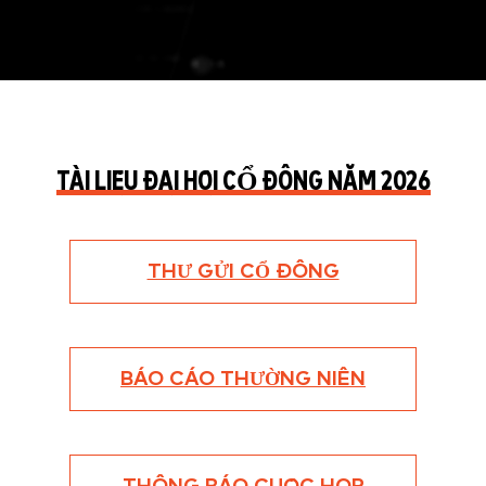
TÀI LIỆU ĐẠI HỘI CỔ ĐÔNG NĂM 2026
THƯ GỬI CỔ ĐÔNG
BÁO CÁO THƯỜNG NIÊN