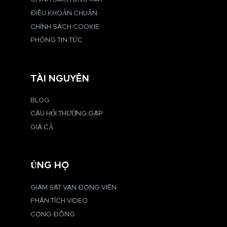
ĐIỀU KHOẢN CHUẨN
CHÍNH SÁCH COOKIE
PHÒNG TIN TỨC
TÀI NGUYÊN
BLOG
CÂU HỎI THƯỜNG GẶP
GIÁ CẢ
ỦNG HỘ
GIÁM SÁT VẬN ĐỘNG VIÊN
PHÂN TÍCH VIDEO
CỘNG ĐỒNG