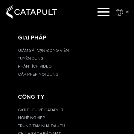
VI
GIẢI PHÁP
GIÁM SÁT VẬN ĐỘNG VIÊN
TUYỂN DỤNG
PHÂN TÍCH VIDEO
CẤP PHÉP NỘI DUNG
CÔNG TY
GIỚI THIỆU VỀ CATAPULT
NGHỀ NGHIỆP
TRUNG TÂM NHÀ ĐẦU TƯ
CHÍNH SÁCH BẢO MẬT