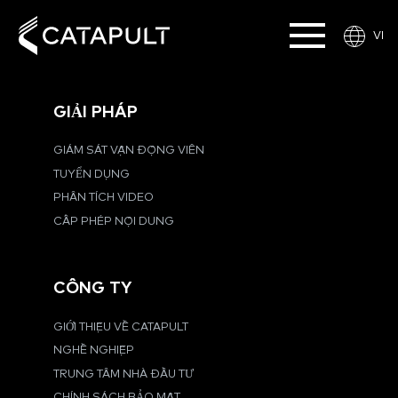
VI
GIẢI PHÁP
GIÁM SÁT VẬN ĐỘNG VIÊN
TUYỂN DỤNG
PHÂN TÍCH VIDEO
CẤP PHÉP NỘI DUNG
CÔNG TY
GIỚI THIỆU VỀ CATAPULT
NGHỀ NGHIỆP
TRUNG TÂM NHÀ ĐẦU TƯ
CHÍNH SÁCH BẢO MẬT