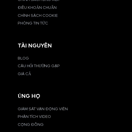
ĐIỀU KHOẢN CHUẨN
CHÍNH SÁCH COOKIE
PHÒNG TIN TỨC
TÀI NGUYÊN
BLOG
CÂU HỎI THƯỜNG GẶP
GIÁ CẢ
ỦNG HỘ
GIÁM SÁT VẬN ĐỘNG VIÊN
PHÂN TÍCH VIDEO
CỘNG ĐỒNG