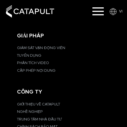
VI
GIẢI PHÁP
GIÁM SÁT VẬN ĐỘNG VIÊN
TUYỂN DỤNG
PHÂN TÍCH VIDEO
CẤP PHÉP NỘI DUNG
CÔNG TY
GIỚI THIỆU VỀ CATAPULT
NGHỀ NGHIỆP
TRUNG TÂM NHÀ ĐẦU TƯ
CHÍNH SÁCH BẢO MẬT