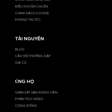
ĐIỀU KHOẢN CHUẨN
CHÍNH SÁCH COOKIE
PHÒNG TIN TỨC
TÀI NGUYÊN
BLOG
CÂU HỎI THƯỜNG GẶP
GIÁ CẢ
ỦNG HỘ
GIÁM SÁT VẬN ĐỘNG VIÊN
PHÂN TÍCH VIDEO
CỘNG ĐỒNG