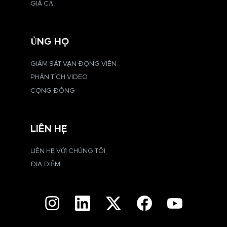
GIÁ CẢ
ỦNG HỘ
GIÁM SÁT VẬN ĐỘNG VIÊN
PHÂN TÍCH VIDEO
CỘNG ĐỒNG
LIÊN HỆ
LIÊN HỆ VỚI CHÚNG TÔI
ĐỊA ĐIỂM