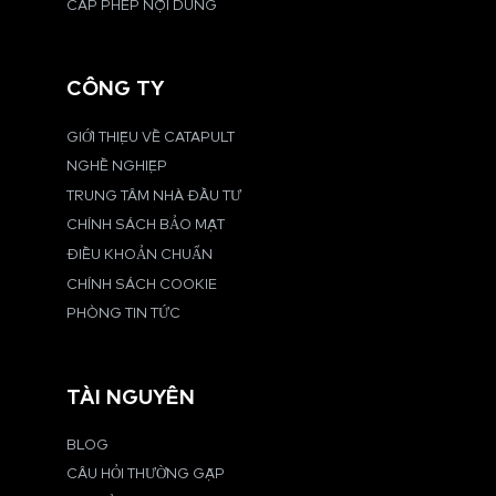
CẤP PHÉP NỘI DUNG
CÔNG TY
GIỚI THIỆU VỀ CATAPULT
NGHỀ NGHIỆP
TRUNG TÂM NHÀ ĐẦU TƯ
CHÍNH SÁCH BẢO MẬT
ĐIỀU KHOẢN CHUẨN
CHÍNH SÁCH COOKIE
PHÒNG TIN TỨC
TÀI NGUYÊN
BLOG
CÂU HỎI THƯỜNG GẶP