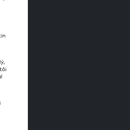
tin
ý,
tôi
ể
ị