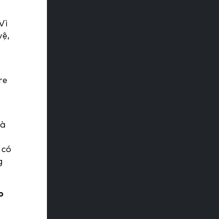
Vì
vệ,
re
và
 có
g
o