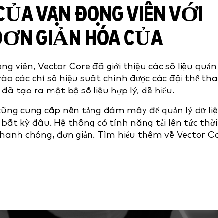
 CỦA VẬN ĐỘNG VIÊN VỚI
 ĐƠN GIẢN HÓA CỦA
g viên, Vector Core đã giới thiệu các số liệu quản 
ào các chỉ số hiệu suất chính được các đội thể th
 tạo ra một bộ số liệu hợp lý, dễ hiểu.
 cũng cung cấp nền tảng đám mây để quản lý dữ liệ
ất kỳ đâu. Hệ thống có tính năng tải lên tức thời
 nhanh chóng, đơn giản. Tìm hiểu thêm về Vector C