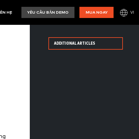
VI
IÊN HỆ
YÊU CẦU BẢN DEMO
MUA NGAY
ADDITIONAL ARTICLES
ợng