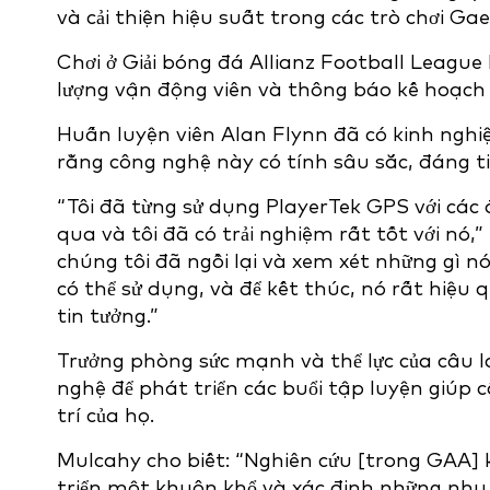
và cải thiện hiệu suất trong các trò chơi Gael
Chơi ở Giải bóng đá Allianz Football League
lượng vận động viên và thông báo kế hoạch 
Huấn luyện viên Alan Flynn đã có kinh nghiệ
rằng công nghệ này có tính sâu sắc, đáng tin
“Tôi đã từng sử dụng PlayerTek GPS với các
qua và tôi đã có trải nghiệm rất tốt với nó,”
chúng tôi đã ngồi lại và xem xét những gì n
có thể sử dụng, và để kết thúc, nó rất hiệu q
tin tưởng.”
Trưởng phòng sức mạnh và thể lực của câu l
nghệ để phát triển các buổi tập luyện giúp c
trí của họ.
Mulcahy cho biết: “Nghiên cứu [trong GAA] k
triển một khuôn khổ và xác định những nhu 