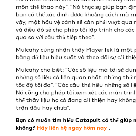
môn thể thao này”. “Nó thực sự giúp bạn đị
bạn có thể xác định được khoảng cách mà một
vậy, một hậu vệ cánh sẽ cần phải vượt qua m
và điều đó sẽ cho phép tôi lập trình cho cá
qua so với cầu thủ tiếp theo”.
Mulcahy cũng nhận thấy PlayerTek là một ph
bằng dữ liệu hiệu suất và theo dõi sự cải thi
Mulcahy cho biết: “Các số liệu mà tôi sử dụn
những số liệu có liên quan nhất; những thứ
tốc độ tối đa”. “Các cầu thủ hiểu những số li
Nó cũng cho phép tôi xem xét các màn trình
thể thấy liệu họ có đang cải thiện hay không
trận đấu hay chưa”.
Bạn có muốn tìm hiểu Catapult có thể giúp 
không?
Hãy liên hệ ngay hôm nay
.