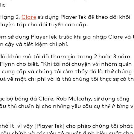
ic.
 Hạng 2,
Clare
sử dụng PlayerTek để theo dõi khối
luyện tập cho đội tuyển cao cấp.
m sử dụng PlayerTek trước khi gia nhập Clare và 
 cậy và tiết kiệm chi phí.
 đội khác mà tôi đã tham gia trong 2 hoặc 3 năm
 Flynn cho biết. “Khi tôi nói chuyện với nhóm quản l
ó cung cấp và chúng tôi cảm thấy đó là thứ chúng 
uả về mặt chi phí và là thứ chúng tôi thực sự có th
ạc bộ bóng đá Clare, Rob Mulcahy, sử dụng công
ầu thủ chuẩn bị cho những yêu cầu cụ thể ở từng v
há ít, vì vậy [PlayerTek] cho phép chúng tôi phát
cầu chính và các yếu tố quyết định hiệu suất cho