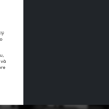
lý
ao
u,
 và
ore