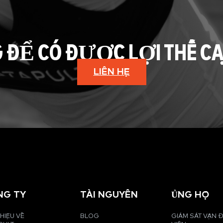
G ĐỂ CÓ ĐƯỢC LỢI THẾ C
LIÊN HỆ
NG TY
TÀI NGUYÊN
ỦNG HỘ
THIỆU VỀ
BLOG
GIÁM SÁT VẬN