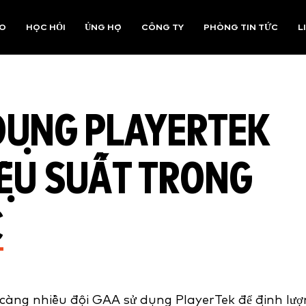
AO
HỌC HỎI
ỦNG HỘ
CÔNG TY
PHÒNG TIN TỨC
L
DỤNG PLAYERTEK
IỆU SUẤT TRONG
C
 càng nhiều đội GAA sử dụng PlayerTek để định lư