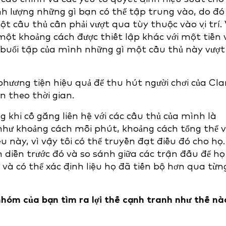
nh lượng những gì bạn có thể tập trung vào, do đó
 cầu thủ cần phải vượt qua tùy thuộc vào vị trí. 
ột khoảng cách được thiết lập khác với một tiền 
c buổi tập của mình những gì một cầu thủ này vượt
ương tiện hiệu quả để thu hút người chơi của Cla
ện theo thời gian.
g khi cố gắng liên hệ với các cầu thủ của mình là
 như khoảng cách mỗi phút, khoảng cách tổng thể 
ệu này, vì vậy tôi có thể truyền đạt điều đó cho họ.
 diễn trước đó và so sánh giữa các trận đấu để họ
 và có thể xác định liệu họ đã tiến bộ hơn qua từn
nhóm của bạn tìm ra lợi thế cạnh tranh như thế nà