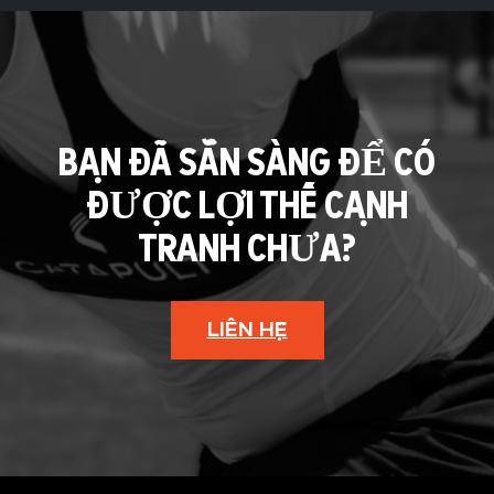
BẠN ĐÃ SẴN SÀNG ĐỂ CÓ
ĐƯỢC LỢI THẾ CẠNH
TRANH CHƯA?
LIÊN HỆ