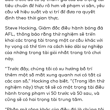
tiêu chuẩn để hiểu rõ hơn về phạm vi sân, yêu
cầu về hiệu suất và vị trí để đưa ra quyết
định theo thời gian thực.
Steve Hocking, Giám đốc điều hành bóng đá
AFL, thông báo rằng thử nghiệm sẽ triển
khai các trọng tài trong một cơ cấu khác với
hy vọng có thể tìm ra cách kéo dài sự nghiệp
của những trọng tài giỏi nhất trong trò chơi
này.
“Trước đây, chúng tôi có xu hướng bố trí
thêm một số mắt xung quanh nơi có tất cả
các con số,” Hocking cho biết. “(Trong lần thử
nghiệm này) thực tế sẽ có một trọng tài điều
hành trong phạm vi 50 trước và 50 sau, và
cũng sẽ có hai trọng tài trung tâm.
“Phần mở rộng khác của điều đó là chúng tôi