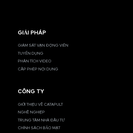
GIẢI PHÁP
GIÁM SÁT VẬN ĐỘNG VIÊN
TUYỂN DỤNG
PHÂN TÍCH VIDEO
CẤP PHÉP NỘI DUNG
CÔNG TY
GIỚI THIỆU VỀ CATAPULT
NGHỀ NGHIỆP
TRUNG TÂM NHÀ ĐẦU TƯ
CHÍNH SÁCH BẢO MẬT