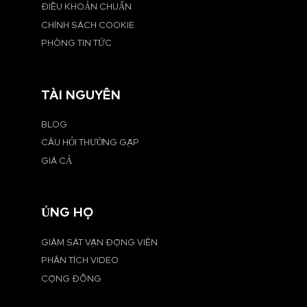
ĐIỀU KHOẢN CHUẨN
CHÍNH SÁCH COOKIE
PHÒNG TIN TỨC
TÀI NGUYÊN
BLOG
CÂU HỎI THƯỜNG GẶP
GIÁ CẢ
ỦNG HỘ
GIÁM SÁT VẬN ĐỘNG VIÊN
PHÂN TÍCH VIDEO
CỘNG ĐỒNG