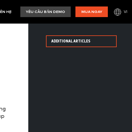
VI
IÊN HỆ
YÊU CẦU BẢN DEMO
MUA NGAY
ADDITIONAL ARTICLES
ổng
ấp