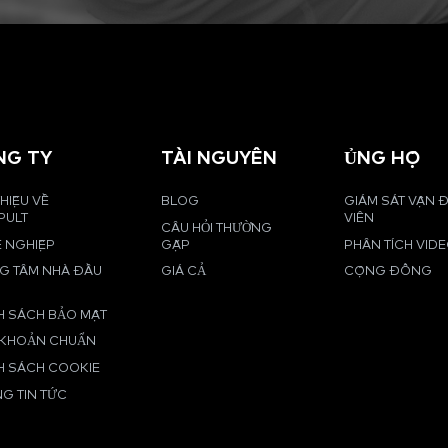
NG TY
TÀI NGUYÊN
ỦNG HỘ
THIỆU VỀ
BLOG
GIÁM SÁT VẬN
PULT
VIÊN
CÂU HỎI THƯỜNG
 NGHIỆP
GẶP
PHÂN TÍCH VID
G TÂM NHÀ ĐẦU
GIÁ CẢ
CỘNG ĐỒNG
H SÁCH BẢO MẬT
 KHOẢN CHUẨN
H SÁCH COOKIE
G TIN TỨC