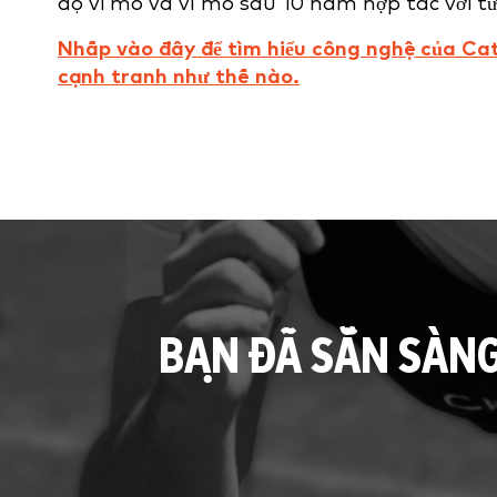
độ vi mô và vĩ mô sau 10 năm hợp tác với t
Nhấp vào đây để tìm hiểu công nghệ của Cat
cạnh tranh như thế nào.
BẠN ĐÃ SẴN SÀN