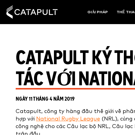
GIẢI PHÁP
THỂ TH
CATAPULT KÝ T
TÁC VỚI NATION
NGÀY 11 THÁNG 4 NĂM 2019
Catapult, công ty hàng đầu thế giới về phân
hợp với
National Rugby League
(NRL), củng 
công nghệ cho các Câu lạc bộ NRL, Câu lạc b
trận đấu.