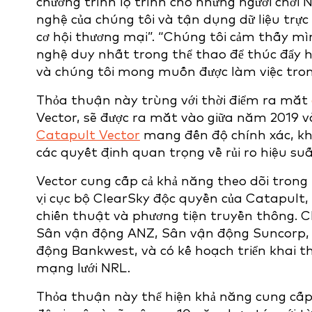
chương trình lộ trình cho những người chơi
nghệ của chúng tôi và tận dụng dữ liệu trực
cơ hội thương mại”. “Chúng tôi cảm thấy mình
nghệ duy nhất trong thể thao để thúc đẩy 
và chúng tôi mong muốn được làm việc tron
Thỏa thuận này trùng với thời điểm ra mắt
Vector, sẽ được ra mắt vào giữa năm 2019 và
Catapult Vector
mang đến độ chính xác, khả
các quyết định quan trọng về rủi ro hiệu suấ
Vector cung cấp cả khả năng theo dõi trong
vị cục bộ ClearSky độc quyền của Catapult,
chiến thuật và phương tiện truyền thông. C
Sân vận động ANZ, Sân vận động Suncorp, 
động Bankwest, và có kế hoạch triển khai t
mạng lưới NRL.
Thỏa thuận này thể hiện khả năng cung cấp t