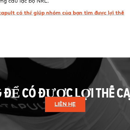
ừng câu lạc bộ NRL.
apult có thể giúp nhóm của bạn tìm được lợi thế
G ĐỂ CÓ ĐƯỢC LỢI THẾ C
LIÊN HỆ