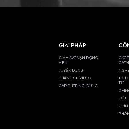
GIẢI PHÁP
CÔ
GIÁM SÁT VẬN ĐỘNG
GIỚI 
VIÊN
CATA
TUYỂN DỤNG
NGHỀ
PHÂN TÍCH VIDEO
TRUN
TƯ
CẤP PHÉP NỘI DUNG
CHÍN
ĐIỀU
CHÍN
PHÒN