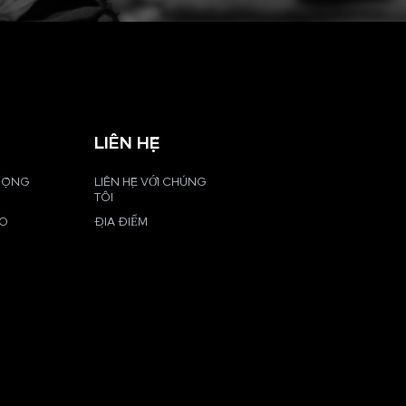
LIÊN HỆ
 ĐỘNG
LIÊN HỆ VỚI CHÚNG
TÔI
EO
ĐỊA ĐIỂM