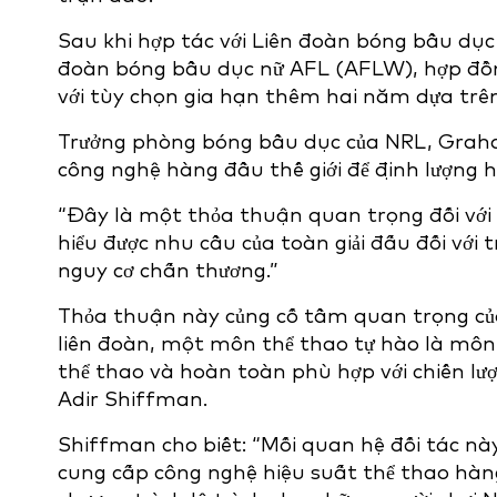
Sau khi hợp tác với Liên đoàn bóng bầu dục
đoàn bóng bầu dục nữ AFL (AFLW), hợp đồng 
với tùy chọn gia hạn thêm hai năm dựa trên
Trưởng phòng bóng bầu dục của NRL, Graha
công nghệ hàng đầu thế giới để định lượng h
“Đây là một thỏa thuận quan trọng đối với N
hiểu được nhu cầu của toàn giải đấu đối với t
nguy cơ chấn thương.”
Thỏa thuận này củng cố tầm quan trọng của 
liên đoàn, một môn thể thao tự hào là môn
thể thao và hoàn toàn phù hợp với chiến lượ
Adir Shiffman.
Shiffman cho biết: “Mối quan hệ đối tác này 
cung cấp công nghệ hiệu suất thể thao hàng 