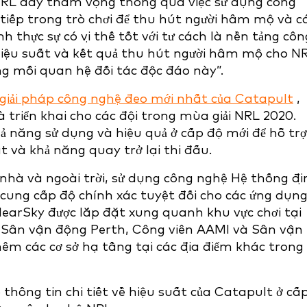
 NRL đầy tham vọng thông qua việc sử dụng công
 tiếp trong trò chơi để thu hút người hâm mộ và c
 thực sự có vị thế tốt với tư cách là nền tảng côn
hiệu suất và kết quả thu hút người hâm mộ cho N
g mối quan hệ đối tác độc đáo này”.
giải pháp công nghệ đeo mới nhất của Catapult
,
 triển khai cho các đội trong mùa giải NRL 2020.
 năng sử dụng và hiệu quả ở cấp độ mới để hỗ trợ
t và khả năng quay trở lại thi đấu.
 nhà và ngoài trời, sử dụng công nghệ Hệ thống đị
 cung cấp độ chính xác tuyệt đối cho các ứng dụn
learSky được lắp đặt xung quanh khu vực chơi tại
Sân vận động Perth, Công viên AAMI và Sân vận
hêm các cơ sở hạ tầng tại các địa điểm khác trong
hông tin chi tiết về hiệu suất của Catapult ở cấ