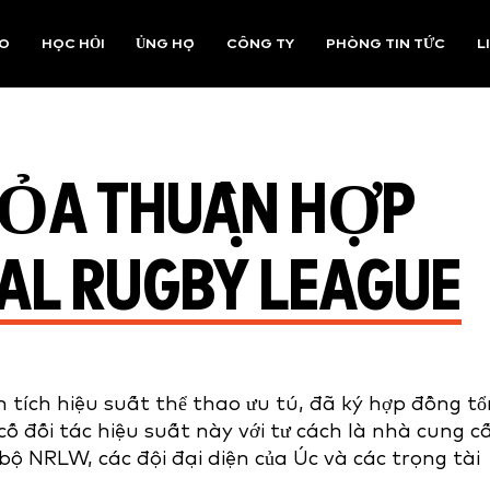
AO
HỌC HỎI
ỦNG HỘ
CÔNG TY
PHÒNG TIN TỨC
L
HỎA THUẬN HỢP
AL RUGBY LEAGUE
 tích hiệu suất thể thao ưu tú, đã ký hợp đồng t
cố đối tác hiệu suất này với tư cách là nhà cung c
ộ NRLW, các đội đại diện của Úc và các trọng tài