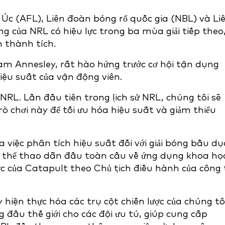
 Úc (AFL), Liên đoàn bóng rổ quốc gia (NBL) và Li
của NRL có hiệu lực trong ba mùa giải tiếp theo
 thành tích.
m Annesley, rất hào hứng trước cơ hội tận dụng
iệu suất của vận động viên.
RL. Lần đầu tiên trong lịch sử NRL, chúng tôi sẽ
rò chơi này để tối ưu hóa hiệu suất và giảm thiểu
việc phân tích hiệu suất đối với giải bóng bầu dụ
 thể thao dẫn đầu toàn cầu về ứng dụng khoa họ
c của Catapult theo Chủ tịch điều hành của công 
hiện thực hóa các trụ cột chiến lược của chúng tôi
đầu thế giới cho các đội ưu tú, giúp cung cấp