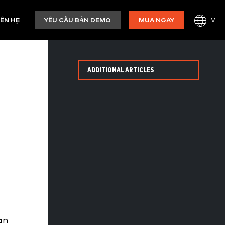
VI
IÊN HỆ
YÊU CẦU BẢN DEMO
MUA NGAY
ADDITIONAL ARTICLES
ạn