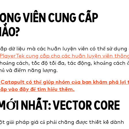
 ĐỘNG VIÊN CUNG CẤP
NÀO?
ấp dữ liệu mà các huấn luyện viên có thể sử dụng
PlayerTek cung cấp cho các huấn luyện viên thôn
khoảng cách, tốc độ tối đa, tác động, khoảng cách 
thủ và điểm năng lượng.
 Catapult có thể giúp nhóm của bạn khám phá lợi 
ấp vào đây để tìm hiểu thêm.
ỚI NHẤT: VECTOR CORE
 giải pháp giá cả phải chăng được thiết kế dành