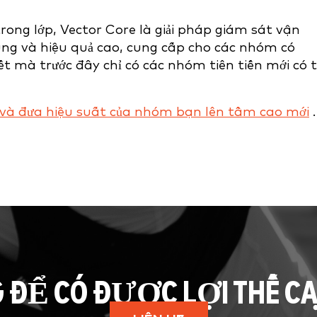
ong lớp, Vector Core là giải pháp giám sát vận
dùng và hiệu quả cao, cung cấp cho các nhóm có
iết mà trước đây chỉ có các nhóm tiên tiến mới có 
 và đưa hiệu suất của nhóm bạn lên tầm cao mới
.
G ĐỂ CÓ ĐƯỢC LỢI THẾ C