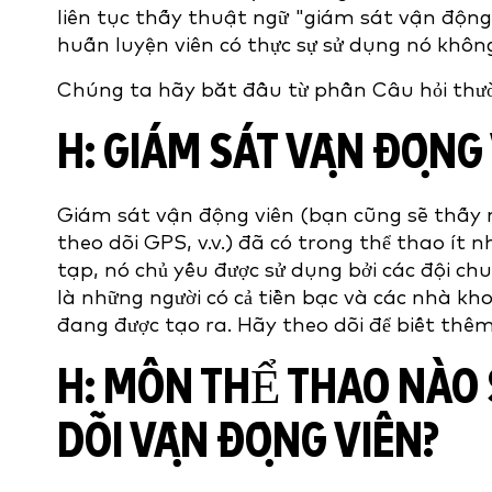
liên tục thấy thuật ngữ "giám sát vận động 
huấn luyện viên có thực sự sử dụng nó khôn
Chúng ta hãy bắt đầu từ phần Câu hỏi thườ
H: GIÁM SÁT VẬN ĐỘNG 
Giám sát vận động viên (bạn cũng sẽ thấy nó
theo dõi GPS, v.v.) đã có trong thể thao ít 
tạp, nó chủ yếu được sử dụng bởi các đội ch
là những người có cả tiền bạc và các nhà kho
đang được tạo ra. Hãy theo dõi để biết thê
H: MÔN THỂ THAO NÀO
DÕI VẬN ĐỘNG VIÊN?