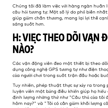
Chúng tôi đã làm việc với hàng ngàn huấn lu
câu hỏi tương tự. Một số lý do phổ biến nhất
giúp giảm chấn thương, mang lại lợi thế cạn
sáng suốt hơn.
H: VIỆC THEO DÕI VẬN 
NÀO?
Các vận động viên đeo một thiết bị theo dõi
dụng công nghệ GPS tương tự như điện thoạ
của người chơi trong suốt trận đấu hoặc bu
Tuy nhiên, phép thuật thực sự xảy ra tron
luyện viên một bảng điều khiển giúp họ hiểu 
định lượng những thứ như "Cầu thủ của tôi 
hôm nay?" và "Tôi có cần giảm khối lượng cô