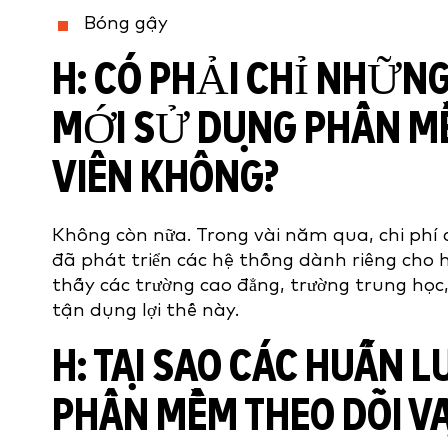
Bóng gậy
H: CÓ PHẢI CHỈ NHỮN
MỚI SỬ DỤNG PHẦN MỀ
VIÊN KHÔNG?
Không còn nữa. Trong vài năm qua, chi phí 
đã phát triển các hệ thống dành riêng cho h
thấy các trường cao đẳng, trường trung học, 
tận dụng lợi thế này.
H: TẠI SAO CÁC HUẤN 
PHẦN MỀM THEO DÕI V