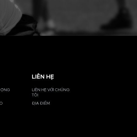
LIÊN HỆ
 ĐỘNG
LIÊN HỆ VỚI CHÚNG
TÔI
EO
ĐỊA ĐIỂM