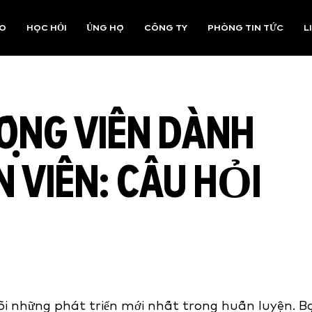
AO
HỌC HỎI
ỦNG HỘ
CÔNG TY
PHÒNG TIN TỨC
L
ỘNG VIÊN DÀNH
 VIÊN: CÂU HỎI
dõi những phát triển mới nhất trong huấn luyện. B