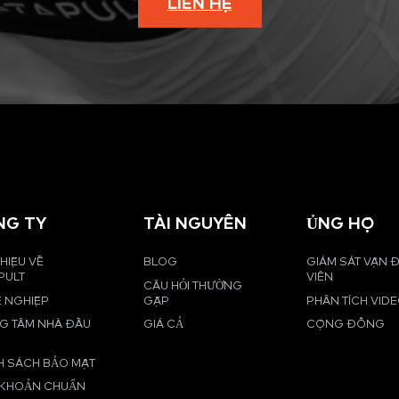
LIÊN HỆ
NG TY
TÀI NGUYÊN
ỦNG HỘ
THIỆU VỀ
BLOG
GIÁM SÁT VẬN
PULT
VIÊN
CÂU HỎI THƯỜNG
 NGHIỆP
GẶP
PHÂN TÍCH VID
G TÂM NHÀ ĐẦU
GIÁ CẢ
CỘNG ĐỒNG
H SÁCH BẢO MẬT
 KHOẢN CHUẨN