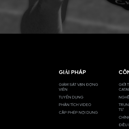
GIẢI PHÁP
CÔ
GIÁM SÁT VẬN ĐỘNG
GIỚI 
VIÊN
CATA
TUYỂN DỤNG
NGHỀ
PHÂN TÍCH VIDEO
TRUN
TƯ
CẤP PHÉP NỘI DUNG
CHÍN
ĐIỀU