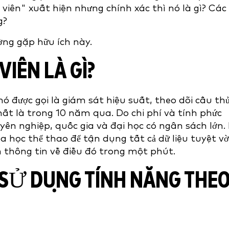
viên" xuất hiện nhưng chính xác thì nó là gì? Các
g?
ng gặp hữu ích này.
VIÊN LÀ GÌ?
 được gọi là giám sát hiệu suất, theo dõi cầu thủ
nhất là trong 10 năm qua. Do chi phí và tính phức
uyên nghiệp, quốc gia và đại học có ngân sách lớn.
a học thể thao để tận dụng tất cả dữ liệu tuyệt vờ
m thông tin về điều đó trong một phút.
 SỬ DỤNG TÍNH NĂNG THE