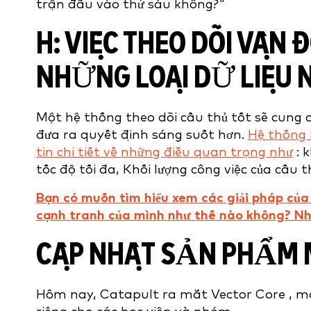
trận đấu vào thứ sáu không?"
H: VIỆC THEO DÕI VẬN
NHỮNG LOẠI DỮ LIỆU 
Một hệ thống theo dõi cầu thủ tốt sẽ cung c
đưa ra quyết định sáng suốt hơn.
Hệ thống 
tin chi tiết về những điều quan trọng như
: 
tốc độ tối đa, Khối lượng công việc của cầu 
Bạn có muốn tìm hiểu xem các giải pháp của
cạnh tranh của mình như thế nào không? Nh
CẬP NHẬT SẢN PHẨM M
Hôm nay, Catapult ra mắt Vector Core , một