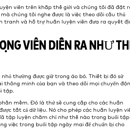
yện viên trên khắp thế giới và chúng tôi đã đặt r
 mà chúng tôi nghe được là việc theo dõi cầu thủ
h tranh và hỗ trợ huấn luyện viên đưa ra quyết đ
ĐỘNG VIÊN DIỄN RA NHƯ TH
 nhỏ thường được giữ trong áo bó. Thiết bị đó sử
i thông minh của bạn và theo dõi mọi chuyển độ
ổi tập.
g phần mềm. Đó là thứ sẽ cung cấp cho các huấn
được tất cả dữ liệu. Nó cho phép các huấn luyện vi
đã tập luyện chăm chỉ như thế nào trong buổi tập
ng việc trong buổi tập ngày mai để chuẩn bị cho