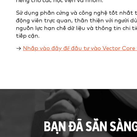
riêng cho các học viện và nhóm.
Sử dụng phần cứng và công nghệ tốt nhất tr
động viên trực quan, thân thiện với người 
nguồn lực hạn chế dữ liệu và thông tin chi t
tiếp cận.
→
Nhấp vào đây để đầu tư vào Vector Core
BẠN ĐÃ SẴN SÀN