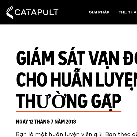
GIẢI PHÁP
THỂ TH
GIÁM SÁT VẬN Đ
CHO HUẤN LUYỆN
THƯỜNG GẶP
NGÀY 12 THÁNG 7 NĂM 2018
Bạn là một huấn luyện viên giỏi. Bạn theo 