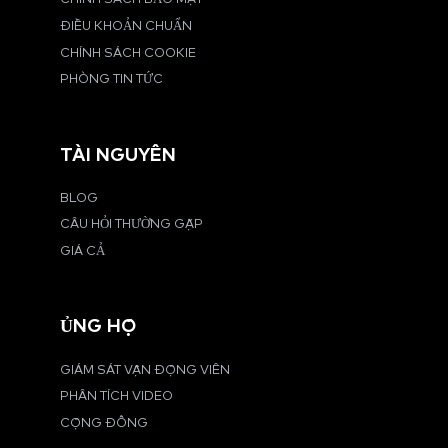
ĐIỀU KHOẢN CHUẨN
CHÍNH SÁCH COOKIE
PHÒNG TIN TỨC
TÀI NGUYÊN
BLOG
CÂU HỎI THƯỜNG GẶP
GIÁ CẢ
ỦNG HỘ
GIÁM SÁT VẬN ĐỘNG VIÊN
PHÂN TÍCH VIDEO
CỘNG ĐỒNG