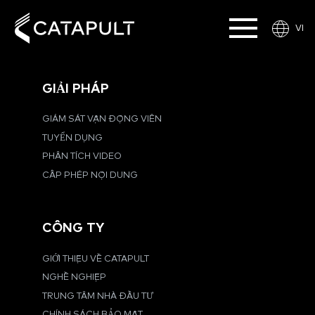
VI
GIẢI PHÁP
GIÁM SÁT VẬN ĐỘNG VIÊN
TUYỂN DỤNG
PHÂN TÍCH VIDEO
CẤP PHÉP NỘI DUNG
CÔNG TY
GIỚI THIỆU VỀ CATAPULT
NGHỀ NGHIỆP
TRUNG TÂM NHÀ ĐẦU TƯ
CHÍNH SÁCH BẢO MẬT