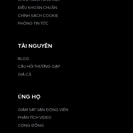
ĐIỀU KHOẢN CHUẨN
CHÍNH SÁCH COOKIE
PHÒNG TIN TỨC
TÀI NGUYÊN
BLOG
CÂU HỎI THƯỜNG GẶP
GIÁ CẢ
ỦNG HỘ
GIÁM SÁT VẬN ĐỘNG VIÊN
PHÂN TÍCH VIDEO
CỘNG ĐỒNG