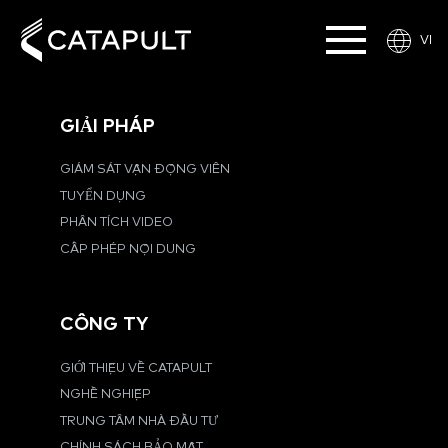
VI
GIẢI PHÁP
GIÁM SÁT VẬN ĐỘNG VIÊN
TUYỂN DỤNG
PHÂN TÍCH VIDEO
CẤP PHÉP NỘI DUNG
CÔNG TY
GIỚI THIỆU VỀ CATAPULT
NGHỀ NGHIỆP
TRUNG TÂM NHÀ ĐẦU TƯ
CHÍNH SÁCH BẢO MẬT