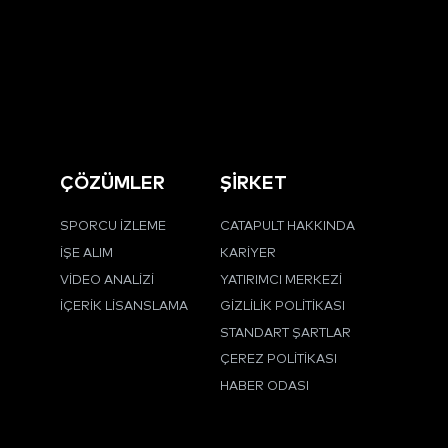
ÇÖZÜMLER
ŞİRKET
SPORCU İZLEME
CATAPULT HAKKINDA
İŞE ALIM
KARIYER
VIDEO ANALIZI
YATIRIMCI MERKEZI
İÇERIK LISANSLAMA
GIZLILIK POLITIKASI
STANDART ŞARTLAR
ÇEREZ POLITIKASI
HABER ODASI