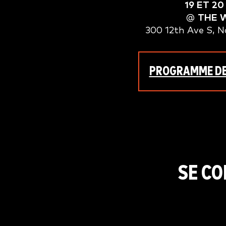
19 ET 20
@
THE 
300 12th Ave S, N
PROGRAMME DE
SE CO