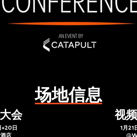
场地信息
大会
视
日+20日
1月21
酒店
@