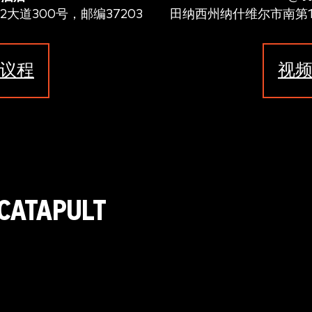
大道300号，邮编37203
田纳西州纳什维尔市南第12
议程
视
ATAPULT