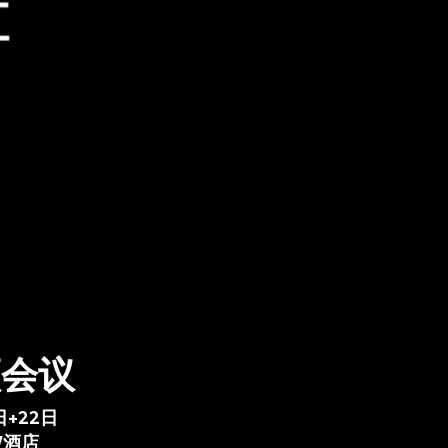
频会议
日+22日
W酒店