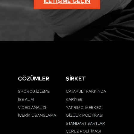
İLETIŞIME GEÇIN
ÇÖZÜMLER
ŞİRKET
SPORCU İZLEME
CATAPULT HAKKINDA
İŞE ALIM
KARIYER
VIDEO ANALIZI
YATIRIMCI MERKEZI
İÇERIK LISANSLAMA
GIZLILIK POLITIKASI
STANDART ŞARTLAR
ÇEREZ POLITIKASI